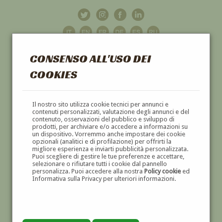
CONSENSO ALL'USO DEI
COOKIES
GALLERIA
D'ARTE
Il nostro sito utilizza cookie tecnici per annunci e
contenuti personalizzati, valutazione degli annunci e del
contenuto, osservazioni del pubblico e sviluppo di
DIPINTI E SCULTURE '800 E '900
prodotti, per archiviare e/o accedere a informazioni su
un dispositivo. Vorremmo anche impostare dei cookie
opzionali (analitici e di profilazione) per offrirti la
migliore esperienza e inviarti pubblicità personalizzata.
Puoi scegliere di gestire le tue preferenze e accettare,
selezionare o rifiutare tutti i cookie dal pannello
personalizza. Puoi accedere alla nostra
Policy cookie
ed
Informativa sulla Privacy per ulteriori informazioni.