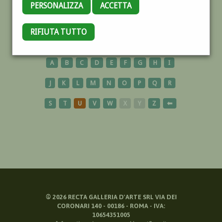
PERSONALIZZA
ACCETTA
SPAZIALISMO
RIFIUTA TUTTO
A
B
C
D
E
F
G
H
I
J
K
L
M
N
O
P
Q
R
S
T
U
V
W
X
Y
Z
⬅
©
2026
RECTA GALLERIA D'ARTE SRL VIA DEI
CORONARI 140 - 00186 - ROMA - IVA:
10654351005