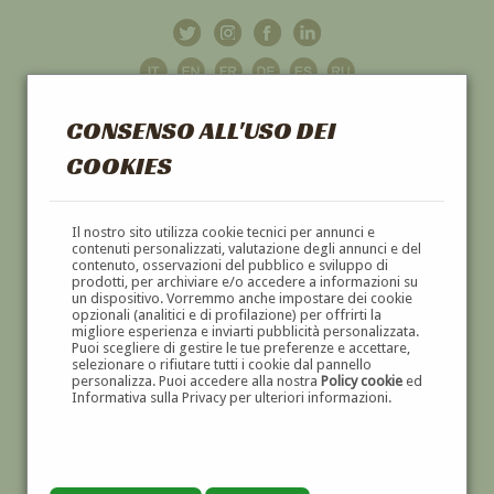
CONSENSO ALL'USO DEI
COOKIES
GALLERIA
D'ARTE
Il nostro sito utilizza cookie tecnici per annunci e
contenuti personalizzati, valutazione degli annunci e del
contenuto, osservazioni del pubblico e sviluppo di
DIPINTI E SCULTURE '800 E '900
prodotti, per archiviare e/o accedere a informazioni su
un dispositivo. Vorremmo anche impostare dei cookie
opzionali (analitici e di profilazione) per offrirti la
migliore esperienza e inviarti pubblicità personalizzata.
Puoi scegliere di gestire le tue preferenze e accettare,
selezionare o rifiutare tutti i cookie dal pannello
personalizza. Puoi accedere alla nostra
Policy cookie
ed
Informativa sulla Privacy per ulteriori informazioni.