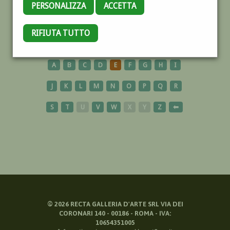
PERSONALIZZA
ACCETTA
SPAZIALISMO
RIFIUTA TUTTO
A
B
C
D
E
F
G
H
I
J
K
L
M
N
O
P
Q
R
S
T
U
V
W
X
Y
Z
⬅
©
2026
RECTA GALLERIA D'ARTE SRL VIA DEI
CORONARI 140 - 00186 - ROMA - IVA:
10654351005