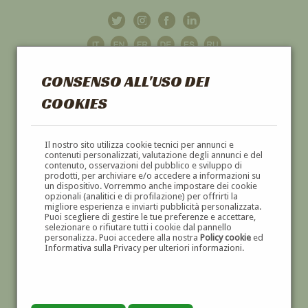
CONSENSO ALL'USO DEI
COOKIES
GALLERIA
D'ARTE
Il nostro sito utilizza cookie tecnici per annunci e
contenuti personalizzati, valutazione degli annunci e del
contenuto, osservazioni del pubblico e sviluppo di
DIPINTI E SCULTURE '800 E '900
prodotti, per archiviare e/o accedere a informazioni su
un dispositivo. Vorremmo anche impostare dei cookie
opzionali (analitici e di profilazione) per offrirti la
migliore esperienza e inviarti pubblicità personalizzata.
Puoi scegliere di gestire le tue preferenze e accettare,
selezionare o rifiutare tutti i cookie dal pannello
personalizza. Puoi accedere alla nostra
Policy cookie
ed
Informativa sulla Privacy per ulteriori informazioni.