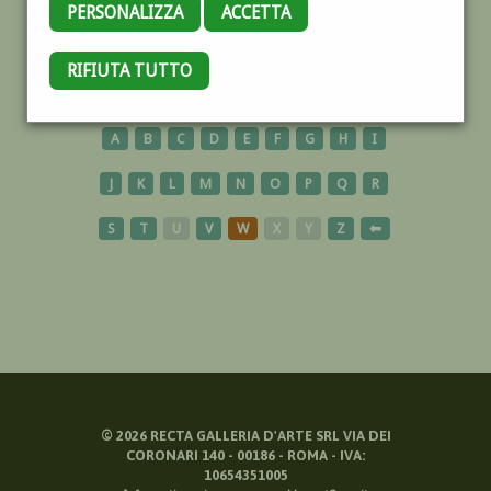
PERSONALIZZA
ACCETTA
SCUOLA
RIFIUTA TUTTO
A
B
C
D
E
F
G
H
I
J
K
L
M
N
O
P
Q
R
S
T
U
V
W
X
Y
Z
⬅
©
2026
RECTA GALLERIA D'ARTE SRL VIA DEI
CORONARI 140 - 00186 - ROMA - IVA:
10654351005