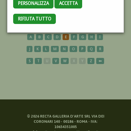
PERSONALIZZA
ACCETTA
SCUOLA
RIFIUTA TUTTO
A
B
C
D
E
F
G
H
I
J
K
L
M
N
O
P
Q
R
S
T
U
V
W
X
Y
Z
⬅
©
2026
RECTA GALLERIA D'ARTE SRL VIA DEI
CORONARI 140 - 00186 - ROMA - IVA:
10654351005