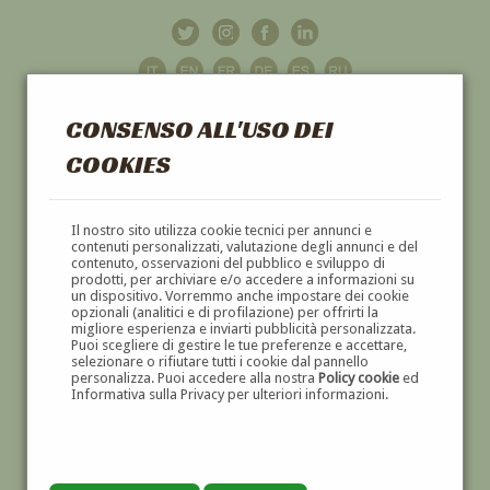
CONSENSO ALL'USO DEI
COOKIES
GALLERIA
D'ARTE
Il nostro sito utilizza cookie tecnici per annunci e
contenuti personalizzati, valutazione degli annunci e del
contenuto, osservazioni del pubblico e sviluppo di
DIPINTI E SCULTURE '800 E '900
prodotti, per archiviare e/o accedere a informazioni su
un dispositivo. Vorremmo anche impostare dei cookie
opzionali (analitici e di profilazione) per offrirti la
migliore esperienza e inviarti pubblicità personalizzata.
Puoi scegliere di gestire le tue preferenze e accettare,
selezionare o rifiutare tutti i cookie dal pannello
personalizza. Puoi accedere alla nostra
Policy cookie
ed
Informativa sulla Privacy per ulteriori informazioni.