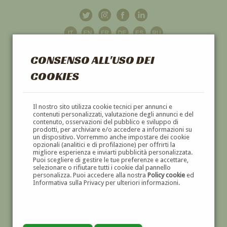
CONSENSO ALL'USO DEI
COOKIES
GALLERIA
D'ARTE
Il nostro sito utilizza cookie tecnici per annunci e
contenuti personalizzati, valutazione degli annunci e del
contenuto, osservazioni del pubblico e sviluppo di
DIPINTI E SCULTURE '800 E '900
prodotti, per archiviare e/o accedere a informazioni su
un dispositivo. Vorremmo anche impostare dei cookie
opzionali (analitici e di profilazione) per offrirti la
migliore esperienza e inviarti pubblicità personalizzata.
Puoi scegliere di gestire le tue preferenze e accettare,
selezionare o rifiutare tutti i cookie dal pannello
personalizza. Puoi accedere alla nostra
Policy cookie
ed
Informativa sulla Privacy per ulteriori informazioni.