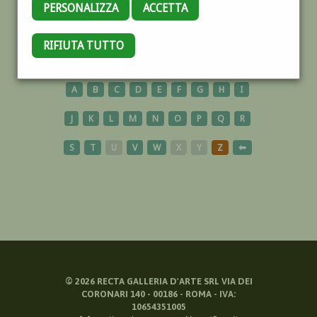
PERSONALIZZA
ACCETTA
RAVENNA
RIFIUTA TUTTO
A
B
C
D
E
F
G
H
I
J
K
L
M
N
O
P
Q
R
S
T
U
V
W
X
Y
Z
⬅
©
2026
RECTA GALLERIA D'ARTE SRL VIA DEI
CORONARI 140 - 00186 - ROMA - IVA:
10654351005