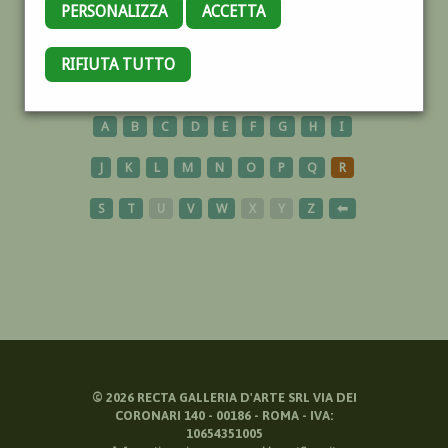
PERSONALIZZA
ACCETTA
RAVENNA
RIFIUTA TUTTO
A
B
C
D
E
F
G
H
I
J
K
L
M
N
O
P
Q
R
S
T
U
V
W
X
Y
Z
⬅
©
2026
RECTA GALLERIA D'ARTE SRL VIA DEI
CORONARI 140 - 00186 - ROMA - IVA:
10654351005