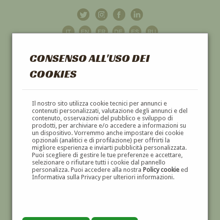
CONSENSO ALL'USO DEI
COOKIES
GALLERIA
D'ARTE
Il nostro sito utilizza cookie tecnici per annunci e
contenuti personalizzati, valutazione degli annunci e del
contenuto, osservazioni del pubblico e sviluppo di
DIPINTI E SCULTURE '800 E '900
prodotti, per archiviare e/o accedere a informazioni su
un dispositivo. Vorremmo anche impostare dei cookie
opzionali (analitici e di profilazione) per offrirti la
migliore esperienza e inviarti pubblicità personalizzata.
Puoi scegliere di gestire le tue preferenze e accettare,
selezionare o rifiutare tutti i cookie dal pannello
personalizza. Puoi accedere alla nostra
Policy cookie
ed
Informativa sulla Privacy per ulteriori informazioni.