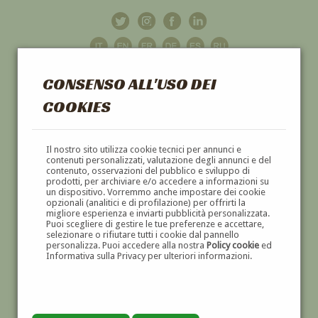
CONSENSO ALL'USO DEI
COOKIES
GALLERIA
D'ARTE
Il nostro sito utilizza cookie tecnici per annunci e
contenuti personalizzati, valutazione degli annunci e del
contenuto, osservazioni del pubblico e sviluppo di
DIPINTI E SCULTURE '800 E '900
prodotti, per archiviare e/o accedere a informazioni su
un dispositivo. Vorremmo anche impostare dei cookie
opzionali (analitici e di profilazione) per offrirti la
migliore esperienza e inviarti pubblicità personalizzata.
Puoi scegliere di gestire le tue preferenze e accettare,
selezionare o rifiutare tutti i cookie dal pannello
personalizza. Puoi accedere alla nostra
Policy cookie
ed
Informativa sulla Privacy per ulteriori informazioni.