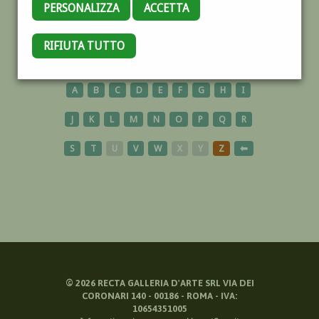
PERSONALIZZA
ACCETTA
PRETE
RIFIUTA TUTTO
A
B
C
D
E
F
G
H
I
J
K
L
M
N
O
P
Q
R
S
T
U
V
W
X
Y
Z
⬅
©
2026
RECTA GALLERIA D'ARTE SRL VIA DEI
CORONARI 140 - 00186 - ROMA - IVA:
10654351005