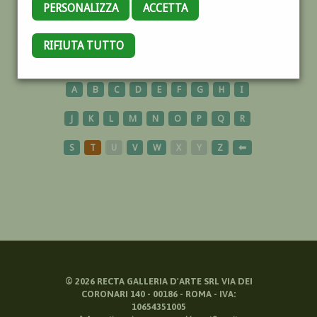
PERSONALIZZA
ACCETTA
PRETE
RIFIUTA TUTTO
A
B
C
D
E
F
G
H
I
J
K
L
M
N
O
P
Q
R
S
T
U
V
W
X
Y
Z
⬅
©
2026
RECTA GALLERIA D'ARTE SRL VIA DEI
CORONARI 140 - 00186 - ROMA - IVA:
10654351005