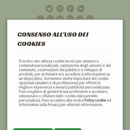
CONSENSO ALL'USO DEI
COOKIES
GALLERIA
D'ARTE
Il nostro sito utilizza cookie tecnici per annunci e
contenuti personalizzati, valutazione degli annunci e del
contenuto, osservazioni del pubblico e sviluppo di
DIPINTI E SCULTURE '800 E '900
prodotti, per archiviare e/o accedere a informazioni su
un dispositivo. Vorremmo anche impostare dei cookie
opzionali (analitici e di profilazione) per offrirti la
migliore esperienza e inviarti pubblicità personalizzata.
Puoi scegliere di gestire le tue preferenze e accettare,
selezionare o rifiutare tutti i cookie dal pannello
personalizza. Puoi accedere alla nostra
Policy cookie
ed
Informativa sulla Privacy per ulteriori informazioni.