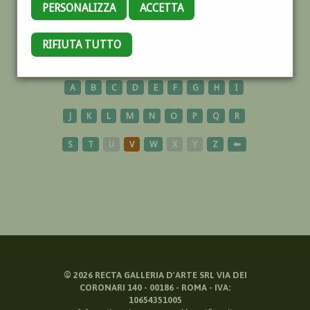
PERSONALIZZA
ACCETTA
PIETRASANTA
RIFIUTA TUTTO
A
B
C
D
E
F
G
H
I
J
K
L
M
N
O
P
Q
R
S
T
U
V
W
X
Y
Z
⬅
©
2026
RECTA GALLERIA D'ARTE SRL VIA DEI
CORONARI 140 - 00186 - ROMA - IVA:
10654351005