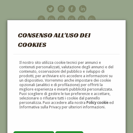
CONSENSO ALL'USO DEI
COOKIES
GALLERIA
D'ARTE
Il nostro sito utilizza cookie tecnici per annunci e
contenuti personalizzati, valutazione degli annunci e del
contenuto, osservazioni del pubblico e sviluppo di
DIPINTI E SCULTURE '800 E '900
prodotti, per archiviare e/o accedere a informazioni su
un dispositivo. Vorremmo anche impostare dei cookie
opzionali (analitici e di profilazione) per offrirti la
migliore esperienza e inviarti pubblicità personalizzata.
Puoi scegliere di gestire le tue preferenze e accettare,
selezionare o rifiutare tutti i cookie dal pannello
personalizza. Puoi accedere alla nostra
Policy cookie
ed
Informativa sulla Privacy per ulteriori informazioni.