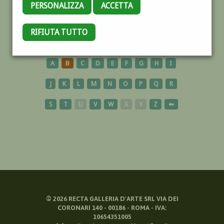
PERSONALIZZA
ACCETTA
PIETRASANTA
RIFIUTA TUTTO
A
B
C
D
E
F
G
H
I
J
K
L
M
N
O
P
Q
R
S
T
U
V
W
X
Y
Z
⬅
©
2026
RECTA GALLERIA D'ARTE SRL VIA DEI
CORONARI 140 - 00186 - ROMA - IVA:
10654351005