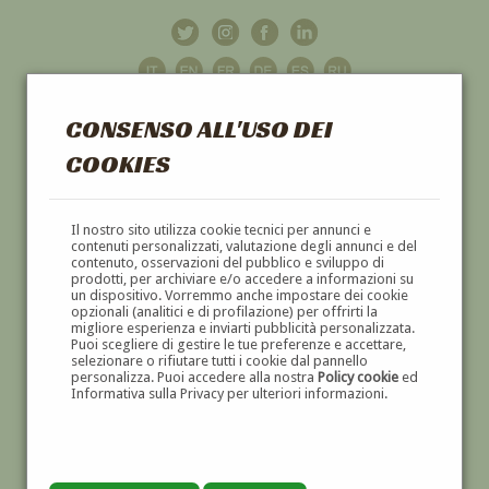
CONSENSO ALL'USO DEI
COOKIES
GALLERIA
D'ARTE
Il nostro sito utilizza cookie tecnici per annunci e
contenuti personalizzati, valutazione degli annunci e del
contenuto, osservazioni del pubblico e sviluppo di
DIPINTI E SCULTURE '800 E '900
prodotti, per archiviare e/o accedere a informazioni su
un dispositivo. Vorremmo anche impostare dei cookie
opzionali (analitici e di profilazione) per offrirti la
migliore esperienza e inviarti pubblicità personalizzata.
Puoi scegliere di gestire le tue preferenze e accettare,
selezionare o rifiutare tutti i cookie dal pannello
personalizza. Puoi accedere alla nostra
Policy cookie
ed
Informativa sulla Privacy per ulteriori informazioni.