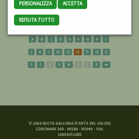
PERSONALIZZA
ACCETTA
ORIENTALISTA
RIFIUTA TUTTO
A
B
C
D
E
F
G
H
I
J
K
L
M
N
O
P
Q
R
S
T
U
V
W
X
Y
Z
⬅
©
2026
RECTA GALLERIA D'ARTE SRL VIA DEI
CORONARI 140 - 00186 - ROMA - IVA:
10654351005