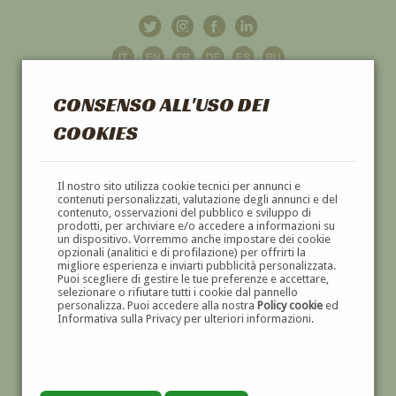
CONSENSO ALL'USO DEI
COOKIES
GALLERIA
D'ARTE
Il nostro sito utilizza cookie tecnici per annunci e
contenuti personalizzati, valutazione degli annunci e del
contenuto, osservazioni del pubblico e sviluppo di
DIPINTI E SCULTURE '800 E '900
prodotti, per archiviare e/o accedere a informazioni su
un dispositivo. Vorremmo anche impostare dei cookie
opzionali (analitici e di profilazione) per offrirti la
migliore esperienza e inviarti pubblicità personalizzata.
Puoi scegliere di gestire le tue preferenze e accettare,
selezionare o rifiutare tutti i cookie dal pannello
personalizza. Puoi accedere alla nostra
Policy cookie
ed
Informativa sulla Privacy per ulteriori informazioni.