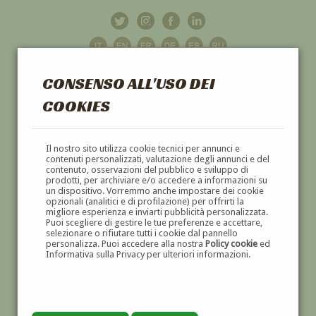
CONSENSO ALL'USO DEI
COOKIES
GALLERIA
D'ARTE
Il nostro sito utilizza cookie tecnici per annunci e
contenuti personalizzati, valutazione degli annunci e del
contenuto, osservazioni del pubblico e sviluppo di
DIPINTI E SCULTURE '800 E '900
prodotti, per archiviare e/o accedere a informazioni su
un dispositivo. Vorremmo anche impostare dei cookie
opzionali (analitici e di profilazione) per offrirti la
migliore esperienza e inviarti pubblicità personalizzata.
Puoi scegliere di gestire le tue preferenze e accettare,
selezionare o rifiutare tutti i cookie dal pannello
personalizza. Puoi accedere alla nostra
Policy cookie
ed
Informativa sulla Privacy per ulteriori informazioni.