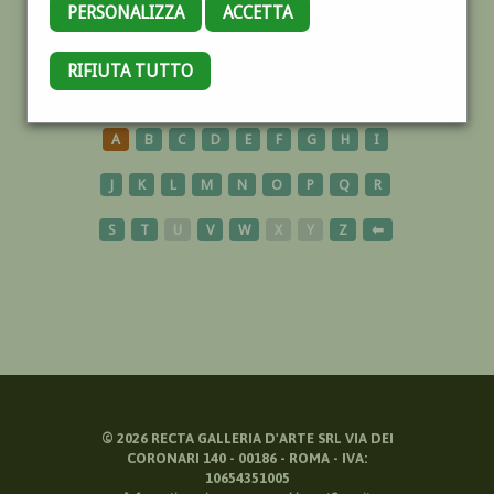
PERSONALIZZA
ACCETTA
ORIENTALISTA
RIFIUTA TUTTO
A
B
C
D
E
F
G
H
I
J
K
L
M
N
O
P
Q
R
S
T
U
V
W
X
Y
Z
⬅
©
2026
RECTA GALLERIA D'ARTE SRL VIA DEI
CORONARI 140 - 00186 - ROMA - IVA:
10654351005