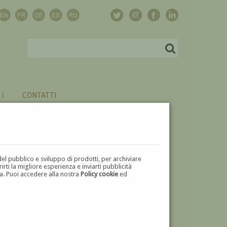
CONTATTI
del pubblico e sviluppo di prodotti, per archiviare
ti la migliore esperienza e inviarti pubblicità
zza. Puoi accedere alla nostra
Policy cookie
ed
V
W
X
Y
Z
⬅