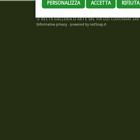
PERSONALIZZA
ACCETTA
RIFIUT
©
RECTA GALLERIA D'ARTE SRL VIA DEI CORONARI 140 -
Informativa privacy
-
powered by netSnap.it