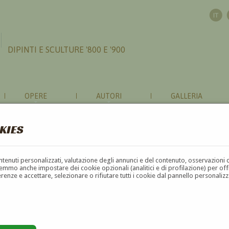
DIPINTI E SCULTURE '800 E '900
OPERE
AUTORI
GALLERIA
KIES
contenuti personalizzati, valutazione degli annunci e del contenuto, osservazioni 
mmo anche impostare dei cookie opzionali (analitici e di profilazione) per offrir
erenze e accettare, selezionare o rifiutare tutti i cookie dal pannello personali
G
H
I
J
K
L
M
N
O
P
Q
R
S
T
U