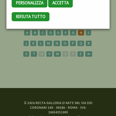
PERSONALIZZA
ACCETTA
MAROCCO
RIFIUTA TUTTO
A
B
C
D
E
F
G
H
I
J
K
L
M
N
O
P
Q
R
S
T
U
V
W
X
Y
Z
⬅
©
2026
RECTA GALLERIA D'ARTE SRL VIA DEI
CORONARI 140 - 00186 - ROMA - IVA:
10654351005