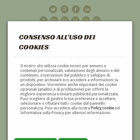
CONSENSO ALL'USO DEI
COOKIES
GALLERIA
D'ARTE
Il nostro sito utilizza cookie tecnici per annunci e
contenuti personalizzati, valutazione degli annunci e del
contenuto, osservazioni del pubblico e sviluppo di
DIPINTI E SCULTURE '800 E '900
prodotti, per archiviare e/o accedere a informazioni su
un dispositivo. Vorremmo anche impostare dei cookie
opzionali (analitici e di profilazione) per offrirti la
migliore esperienza e inviarti pubblicità personalizzata.
Puoi scegliere di gestire le tue preferenze e accettare,
selezionare o rifiutare tutti i cookie dal pannello
personalizza. Puoi accedere alla nostra
Policy cookie
ed
Informativa sulla Privacy per ulteriori informazioni.