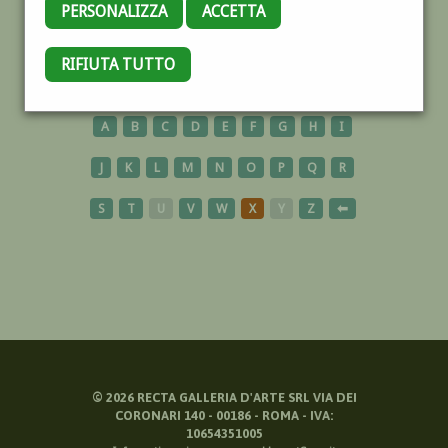
PERSONALIZZA
ACCETTA
GOUACHE
RIFIUTA TUTTO
A
B
C
D
E
F
G
H
I
J
K
L
M
N
O
P
Q
R
S
T
U
V
W
X
Y
Z
⬅
©
2026
RECTA GALLERIA D'ARTE SRL VIA DEI
CORONARI 140 - 00186 - ROMA - IVA:
10654351005