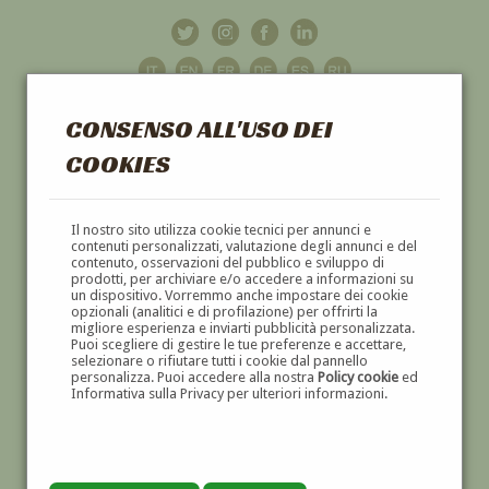
CONSENSO ALL'USO DEI
COOKIES
GALLERIA
D'ARTE
Il nostro sito utilizza cookie tecnici per annunci e
contenuti personalizzati, valutazione degli annunci e del
contenuto, osservazioni del pubblico e sviluppo di
DIPINTI E SCULTURE '800 E '900
prodotti, per archiviare e/o accedere a informazioni su
un dispositivo. Vorremmo anche impostare dei cookie
opzionali (analitici e di profilazione) per offrirti la
migliore esperienza e inviarti pubblicità personalizzata.
Puoi scegliere di gestire le tue preferenze e accettare,
selezionare o rifiutare tutti i cookie dal pannello
personalizza. Puoi accedere alla nostra
Policy cookie
ed
Informativa sulla Privacy per ulteriori informazioni.