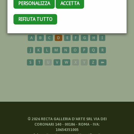
PERSONALIZZA
ACCETTA
GOUACHE
RIFIUTA TUTTO
A
B
C
D
E
F
G
H
I
J
K
L
M
N
O
P
Q
R
S
T
U
V
W
X
Y
Z
⬅
©
2026
RECTA GALLERIA D'ARTE SRL VIA DEI
CORONARI 140 - 00186 - ROMA - IVA:
10654351005