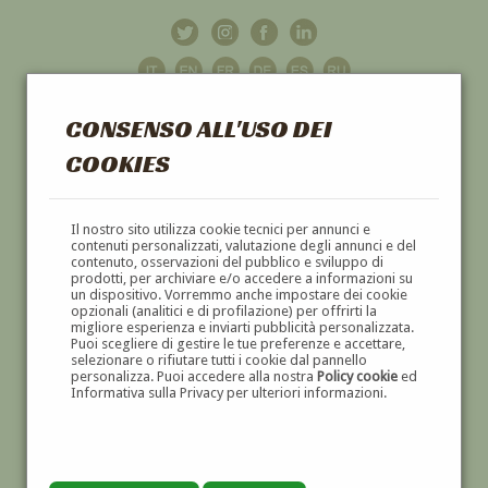
CONSENSO ALL'USO DEI
COOKIES
GALLERIA
D'ARTE
Il nostro sito utilizza cookie tecnici per annunci e
contenuti personalizzati, valutazione degli annunci e del
contenuto, osservazioni del pubblico e sviluppo di
DIPINTI E SCULTURE '800 E '900
prodotti, per archiviare e/o accedere a informazioni su
un dispositivo. Vorremmo anche impostare dei cookie
opzionali (analitici e di profilazione) per offrirti la
migliore esperienza e inviarti pubblicità personalizzata.
Puoi scegliere di gestire le tue preferenze e accettare,
selezionare o rifiutare tutti i cookie dal pannello
personalizza. Puoi accedere alla nostra
Policy cookie
ed
Informativa sulla Privacy per ulteriori informazioni.