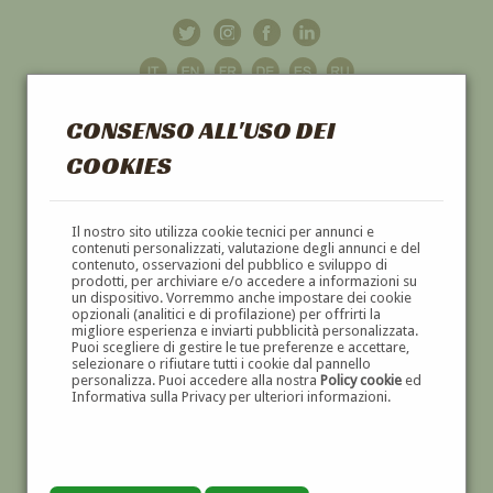
CONSENSO ALL'USO DEI
COOKIES
GALLERIA
D'ARTE
Il nostro sito utilizza cookie tecnici per annunci e
contenuti personalizzati, valutazione degli annunci e del
contenuto, osservazioni del pubblico e sviluppo di
DIPINTI E SCULTURE '800 E '900
prodotti, per archiviare e/o accedere a informazioni su
un dispositivo. Vorremmo anche impostare dei cookie
opzionali (analitici e di profilazione) per offrirti la
migliore esperienza e inviarti pubblicità personalizzata.
Puoi scegliere di gestire le tue preferenze e accettare,
selezionare o rifiutare tutti i cookie dal pannello
personalizza. Puoi accedere alla nostra
Policy cookie
ed
Informativa sulla Privacy per ulteriori informazioni.