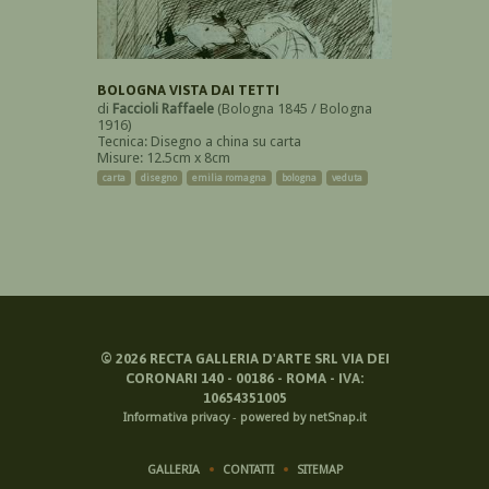
BOLOGNA VISTA DAI TETTI
di
Faccioli Raffaele
(Bologna 1845 / Bologna
1916)
Tecnica: Disegno a china su carta
Misure: 12.5cm x 8cm
carta
disegno
emilia romagna
bologna
veduta
©
2026
RECTA GALLERIA D'ARTE SRL VIA DEI
CORONARI 140 - 00186 - ROMA - IVA:
10654351005
Informativa privacy
-
powered by netSnap.it
GALLERIA
CONTATTI
SITEMAP