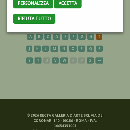
PERSONALIZZA
ACCETTA
CHIESA
RIFIUTA TUTTO
A
B
C
D
E
F
G
H
I
J
K
L
M
N
O
P
Q
R
S
T
U
V
W
X
Y
Z
⬅
©
2026
RECTA GALLERIA D'ARTE SRL VIA DEI
CORONARI 140 - 00186 - ROMA - IVA:
10654351005