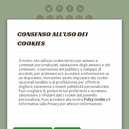
CONSENSO ALL'USO DEI
COOKIES
GALLERIA
D'ARTE
Il nostro sito utilizza cookie tecnici per annunci e
contenuti personalizzati, valutazione degli annunci e del
contenuto, osservazioni del pubblico e sviluppo di
DIPINTI E SCULTURE '800 E '900
prodotti, per archiviare e/o accedere a informazioni su
un dispositivo. Vorremmo anche impostare dei cookie
opzionali (analitici e di profilazione) per offrirti la
migliore esperienza e inviarti pubblicità personalizzata.
Puoi scegliere di gestire le tue preferenze e accettare,
selezionare o rifiutare tutti i cookie dal pannello
personalizza. Puoi accedere alla nostra
Policy cookie
ed
Informativa sulla Privacy per ulteriori informazioni.