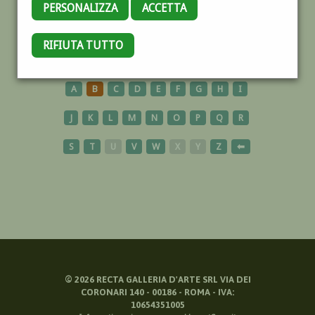
PERSONALIZZA
ACCETTA
CHIESA
RIFIUTA TUTTO
A
B
C
D
E
F
G
H
I
J
K
L
M
N
O
P
Q
R
S
T
U
V
W
X
Y
Z
⬅
©
2026
RECTA GALLERIA D'ARTE SRL VIA DEI
CORONARI 140 - 00186 - ROMA - IVA:
10654351005