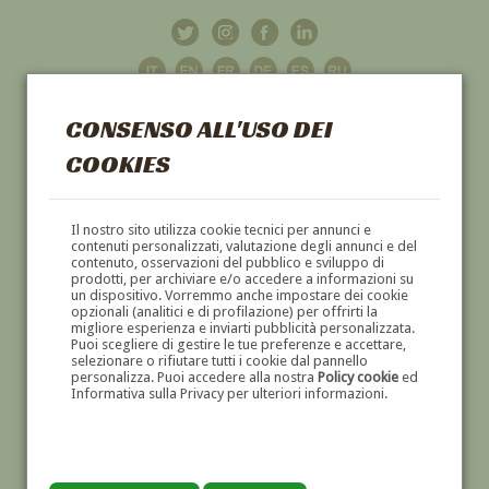
CONSENSO ALL'USO DEI
COOKIES
GALLERIA
D'ARTE
Il nostro sito utilizza cookie tecnici per annunci e
contenuti personalizzati, valutazione degli annunci e del
contenuto, osservazioni del pubblico e sviluppo di
DIPINTI E SCULTURE '800 E '900
prodotti, per archiviare e/o accedere a informazioni su
un dispositivo. Vorremmo anche impostare dei cookie
opzionali (analitici e di profilazione) per offrirti la
migliore esperienza e inviarti pubblicità personalizzata.
Puoi scegliere di gestire le tue preferenze e accettare,
selezionare o rifiutare tutti i cookie dal pannello
personalizza. Puoi accedere alla nostra
Policy cookie
ed
Informativa sulla Privacy per ulteriori informazioni.