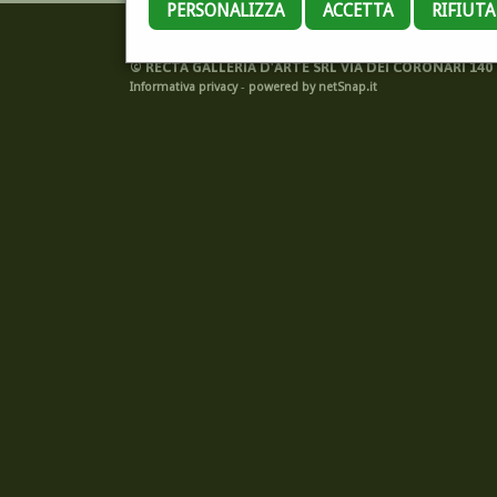
PERSONALIZZA
ACCETTA
RIFIUT
©
RECTA GALLERIA D'ARTE SRL VIA DEI CORONARI 140 -
Informativa privacy
-
powered by netSnap.it