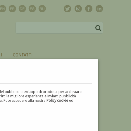
CONTATTI
del pubblico e sviluppo di prodotti, per archiviare
ti la migliore esperienza e inviarti pubblicità
zza. Puoi accedere alla nostra
Policy cookie
ed
V
W
X
Y
Z
⬅