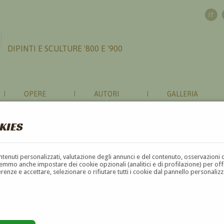
DIPINTI E SCULTURE '800 E '900
OPERE
AUTORI
GALLERIA
KIES
contenuti personalizzati, valutazione degli annunci e del contenuto, osservazioni 
mmo anche impostare dei cookie opzionali (analitici e di profilazione) per offrir
erenze e accettare, selezionare o rifiutare tutti i cookie dal pannello personali
G
H
I
J
K
L
M
N
O
P
Q
R
S
T
U