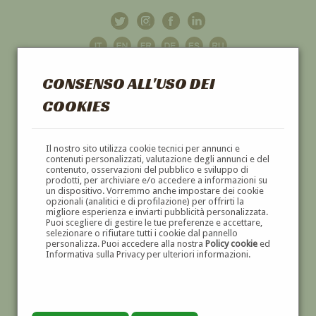
CONSENSO ALL'USO DEI
COOKIES
GALLERIA
D'ARTE
Il nostro sito utilizza cookie tecnici per annunci e
contenuti personalizzati, valutazione degli annunci e del
contenuto, osservazioni del pubblico e sviluppo di
DIPINTI E SCULTURE '800 E '900
prodotti, per archiviare e/o accedere a informazioni su
un dispositivo. Vorremmo anche impostare dei cookie
opzionali (analitici e di profilazione) per offrirti la
migliore esperienza e inviarti pubblicità personalizzata.
Puoi scegliere di gestire le tue preferenze e accettare,
selezionare o rifiutare tutti i cookie dal pannello
personalizza. Puoi accedere alla nostra
Policy cookie
ed
Informativa sulla Privacy per ulteriori informazioni.