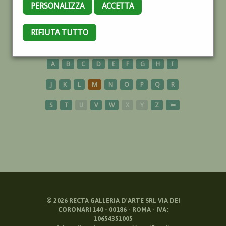
PERSONALIZZA
ACCETTA
CAVALLI
RIFIUTA TUTTO
A
B
C
D
E
F
G
H
I
J
K
L
M
N
O
P
Q
R
S
T
U
V
W
X
Y
Z
⬅
©
2026
RECTA GALLERIA D'ARTE SRL VIA DEI
CORONARI 140 - 00186 - ROMA - IVA:
10654351005