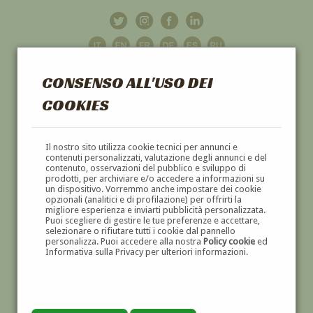
CONSENSO ALL'USO DEI
COOKIES
GALLERIA
D'ARTE
Il nostro sito utilizza cookie tecnici per annunci e
contenuti personalizzati, valutazione degli annunci e del
contenuto, osservazioni del pubblico e sviluppo di
DIPINTI E SCULTURE '800 E '900
prodotti, per archiviare e/o accedere a informazioni su
un dispositivo. Vorremmo anche impostare dei cookie
opzionali (analitici e di profilazione) per offrirti la
migliore esperienza e inviarti pubblicità personalizzata.
Puoi scegliere di gestire le tue preferenze e accettare,
selezionare o rifiutare tutti i cookie dal pannello
personalizza. Puoi accedere alla nostra
Policy cookie
ed
Informativa sulla Privacy per ulteriori informazioni.