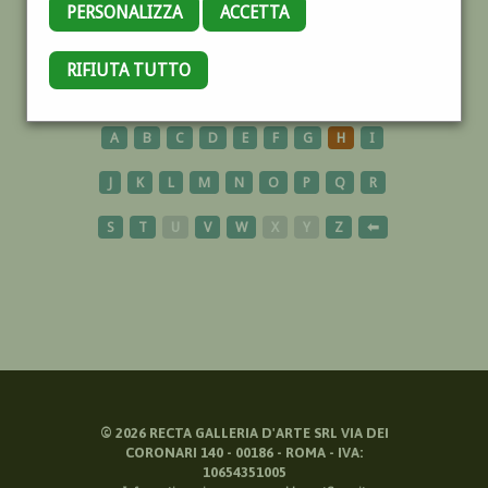
PERSONALIZZA
ACCETTA
CARRARA
RIFIUTA TUTTO
A
B
C
D
E
F
G
H
I
J
K
L
M
N
O
P
Q
R
S
T
U
V
W
X
Y
Z
⬅
©
2026
RECTA GALLERIA D'ARTE SRL VIA DEI
CORONARI 140 - 00186 - ROMA - IVA:
10654351005