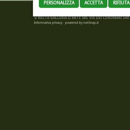
PERSONALIZZA
ACCETTA
RIFIUT
©
RECTA GALLERIA D'ARTE SRL VIA DEI CORONARI 140 -
Informativa privacy
-
powered by netSnap.it