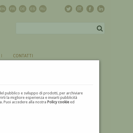
CONTATTI
del pubblico e sviluppo di prodotti, per archiviare
ti la migliore esperienza e inviarti pubblicità
zza. Puoi accedere alla nostra
Policy cookie
ed
V
W
X
Y
Z
⬅