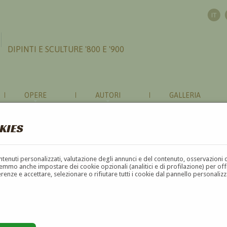
DIPINTI E SCULTURE '800 E '900
OPERE
AUTORI
GALLERIA
KIES
contenuti personalizzati, valutazione degli annunci e del contenuto, osservazioni 
mmo anche impostare dei cookie opzionali (analitici e di profilazione) per offrir
erenze e accettare, selezionare o rifiutare tutti i cookie dal pannello personali
G
H
I
J
K
L
M
N
O
P
Q
R
S
T
U