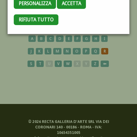
PERSONALIZZA
ACCETTA
BIELLA
RIFIUTA TUTTO
A
B
C
D
E
F
G
H
I
J
K
L
M
N
O
P
Q
R
S
T
U
V
W
X
Y
Z
⬅
©
2026
RECTA GALLERIA D'ARTE SRL VIA DEI
CORONARI 140 - 00186 - ROMA - IVA:
10654351005