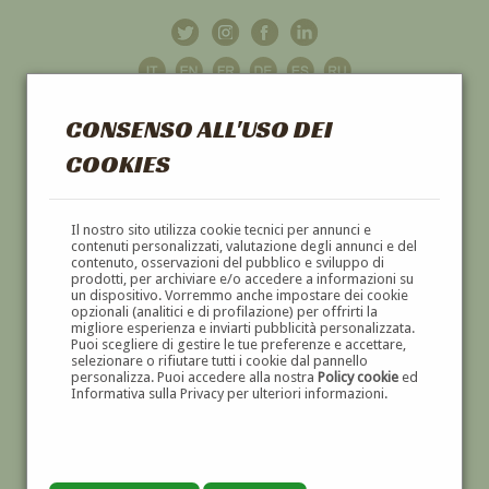
CONSENSO ALL'USO DEI
COOKIES
GALLERIA
D'ARTE
Il nostro sito utilizza cookie tecnici per annunci e
contenuti personalizzati, valutazione degli annunci e del
contenuto, osservazioni del pubblico e sviluppo di
DIPINTI E SCULTURE '800 E '900
prodotti, per archiviare e/o accedere a informazioni su
un dispositivo. Vorremmo anche impostare dei cookie
opzionali (analitici e di profilazione) per offrirti la
migliore esperienza e inviarti pubblicità personalizzata.
Puoi scegliere di gestire le tue preferenze e accettare,
selezionare o rifiutare tutti i cookie dal pannello
personalizza. Puoi accedere alla nostra
Policy cookie
ed
Informativa sulla Privacy per ulteriori informazioni.