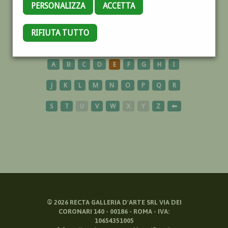
PERSONALIZZA
ACCETTA
BIELLA
RIFIUTA TUTTO
A
B
C
D
E
F
G
H
I
J
K
L
M
N
O
P
Q
R
S
T
U
V
W
X
Y
Z
⬅
©
2026
RECTA GALLERIA D'ARTE SRL VIA DEI
CORONARI 140 - 00186 - ROMA - IVA:
10654351005