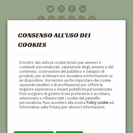
CONSENSO ALL'USO DEI
COOKIES
GALLERIA
D'ARTE
Il nostro sito utilizza cookie tecnici per annunci e
contenuti personalizzati, valutazione degli annunci e del
contenuto, osservazioni del pubblico e sviluppo di
DIPINTI E SCULTURE '800 E '900
prodotti, per archiviare e/o accedere a informazioni su
un dispositivo. Vorremmo anche impostare dei cookie
opzionali (analitici e di profilazione) per offrirti la
migliore esperienza e inviarti pubblicità personalizzata.
Puoi scegliere di gestire le tue preferenze e accettare,
selezionare o rifiutare tutti i cookie dal pannello
personalizza. Puoi accedere alla nostra
Policy cookie
ed
Informativa sulla Privacy per ulteriori informazioni.