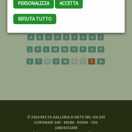
PERSONALIZZA
ACCETTA
AUSTRIA
RIFIUTA TUTTO
A
B
C
D
E
F
G
H
I
J
K
L
M
N
O
P
Q
R
S
T
U
V
W
X
Y
Z
⬅
©
2026
RECTA GALLERIA D'ARTE SRL VIA DEI
CORONARI 140 - 00186 - ROMA - IVA:
10654351005