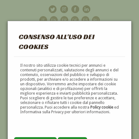
CONSENSO ALL'USO DEI
COOKIES
GALLERIA
D'ARTE
Il nostro sito utilizza cookie tecnici per annunci e
contenuti personalizzati, valutazione degli annunci e del
contenuto, osservazioni del pubblico e sviluppo di
DIPINTI E SCULTURE '800 E '900
prodotti, per archiviare e/o accedere a informazioni su
un dispositivo. Vorremmo anche impostare dei cookie
opzionali (analitici e di profilazione) per offrirti la
migliore esperienza e inviarti pubblicità personalizzata.
Puoi scegliere di gestire le tue preferenze e accettare,
selezionare o rifiutare tutti i cookie dal pannello
personalizza. Puoi accedere alla nostra
Policy cookie
ed
Informativa sulla Privacy per ulteriori informazioni.