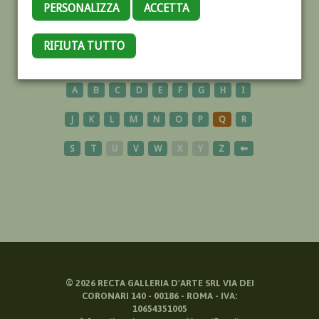
PERSONALIZZA
ACCETTA
AUSTRIA
RIFIUTA TUTTO
A
B
C
D
E
F
G
H
I
J
K
L
M
N
O
P
Q
R
S
T
U
V
W
X
Y
Z
⬅
©
2026
RECTA GALLERIA D'ARTE SRL VIA DEI
CORONARI 140 - 00186 - ROMA - IVA:
10654351005