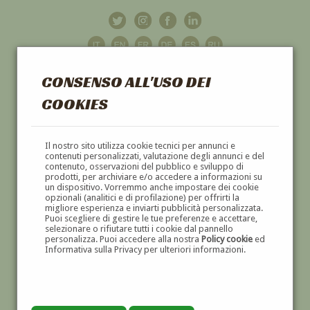
CONSENSO ALL'USO DEI
COOKIES
GALLERIA
D'ARTE
Il nostro sito utilizza cookie tecnici per annunci e
contenuti personalizzati, valutazione degli annunci e del
contenuto, osservazioni del pubblico e sviluppo di
DIPINTI E SCULTURE '800 E '900
prodotti, per archiviare e/o accedere a informazioni su
un dispositivo. Vorremmo anche impostare dei cookie
opzionali (analitici e di profilazione) per offrirti la
migliore esperienza e inviarti pubblicità personalizzata.
Puoi scegliere di gestire le tue preferenze e accettare,
selezionare o rifiutare tutti i cookie dal pannello
personalizza. Puoi accedere alla nostra
Policy cookie
ed
Informativa sulla Privacy per ulteriori informazioni.