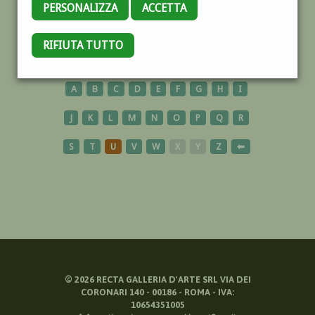
PERSONALIZZA
ACCETTA
ASTRATTO
RIFIUTA TUTTO
A
B
C
D
E
F
G
H
I
J
K
L
M
N
O
P
Q
R
S
T
U
V
W
X
Y
Z
⬅
©
2026
RECTA GALLERIA D'ARTE SRL VIA DEI
CORONARI 140 - 00186 - ROMA - IVA:
10654351005