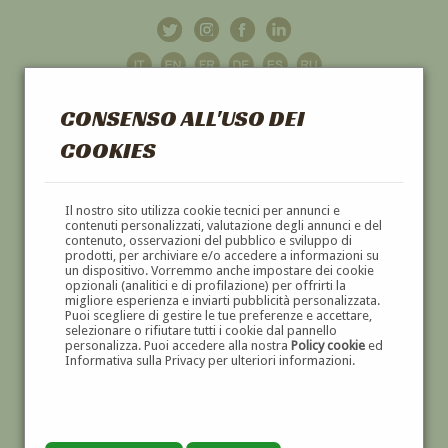
CONSENSO ALL'USO DEI
COOKIES
GALLERIA
D'ARTE
Il nostro sito utilizza cookie tecnici per annunci e
contenuti personalizzati, valutazione degli annunci e del
contenuto, osservazioni del pubblico e sviluppo di
DIPINTI E SCULTURE '800 E '900
prodotti, per archiviare e/o accedere a informazioni su
un dispositivo. Vorremmo anche impostare dei cookie
opzionali (analitici e di profilazione) per offrirti la
migliore esperienza e inviarti pubblicità personalizzata.
Puoi scegliere di gestire le tue preferenze e accettare,
selezionare o rifiutare tutti i cookie dal pannello
personalizza. Puoi accedere alla nostra
Policy cookie
ed
Informativa sulla Privacy per ulteriori informazioni.