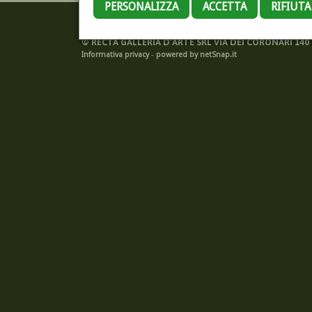
PERSONALIZZA
ACCETTA
RIFIUT
©
RECTA GALLERIA D'ARTE SRL VIA DEI CORONARI 140 -
Informativa privacy
-
powered by netSnap.it