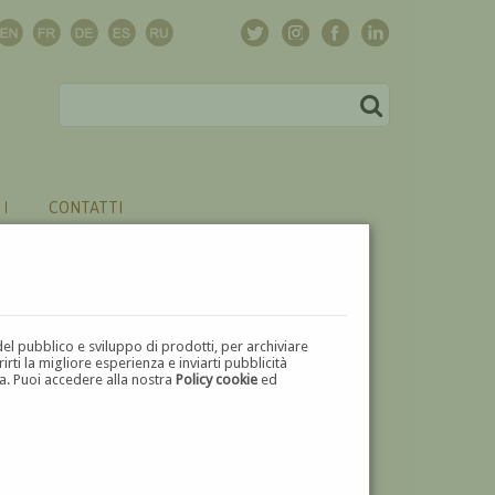
CONTATTI
del pubblico e sviluppo di prodotti, per archiviare
ti la migliore esperienza e inviarti pubblicità
zza. Puoi accedere alla nostra
Policy cookie
ed
V
W
X
Y
Z
⬅