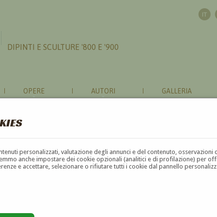
DIPINTI E SCULTURE '800 E '900
OPERE
AUTORI
GALLERIA
KIES
contenuti personalizzati, valutazione degli annunci e del contenuto, osservazioni 
mmo anche impostare dei cookie opzionali (analitici e di profilazione) per offrir
erenze e accettare, selezionare o rifiutare tutti i cookie dal pannello personali
G
H
I
J
K
L
M
N
O
P
Q
R
S
T
U