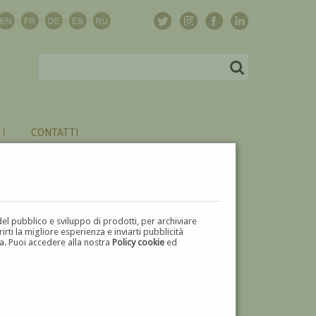
CONTATTI
del pubblico e sviluppo di prodotti, per archiviare
ti la migliore esperienza e inviarti pubblicità
zza. Puoi accedere alla nostra
Policy cookie
ed
V
W
X
Y
Z
⬅