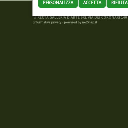
PERSONALIZZA
ACCETTA
RIFIUT
©
RECTA GALLERIA D'ARTE SRL VIA DEI CORONARI 140 -
Informativa privacy
-
powered by netSnap.it