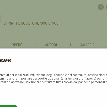
DIPINTI E SCULTURE '800 E '900
OPERE
AUTORI
GALLERIA
KIES
contenuti personalizzati, valutazione degli annunci e del contenuto, osservazioni 
mmo anche impostare dei cookie opzionali (analitici e di profilazione) per offrir
erenze e accettare, selezionare o rifiutare tutti i cookie dal pannello personali
G
H
I
J
K
L
M
N
O
P
Q
R
S
T
U