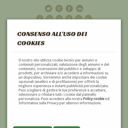
CONSENSO ALL'USO DEI
COOKIES
GALLERIA
D'ARTE
Il nostro sito utilizza cookie tecnici per annunci e
contenuti personalizzati, valutazione degli annunci e del
contenuto, osservazioni del pubblico e sviluppo di
DIPINTI E SCULTURE '800 E '900
prodotti, per archiviare e/o accedere a informazioni su
un dispositivo. Vorremmo anche impostare dei cookie
opzionali (analitici e di profilazione) per offrirti la
migliore esperienza e inviarti pubblicità personalizzata.
Puoi scegliere di gestire le tue preferenze e accettare,
selezionare o rifiutare tutti i cookie dal pannello
personalizza. Puoi accedere alla nostra
Policy cookie
ed
Informativa sulla Privacy per ulteriori informazioni.