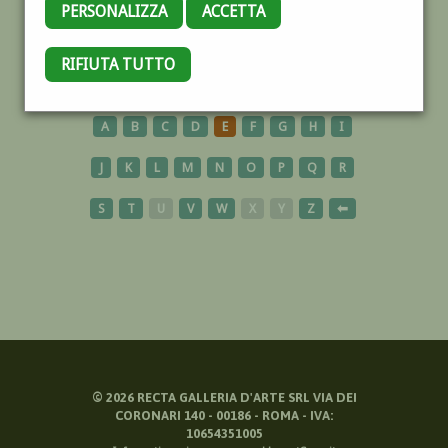
PERSONALIZZA
ACCETTA
AGRIGENTO
RIFIUTA TUTTO
A
B
C
D
E
F
G
H
I
J
K
L
M
N
O
P
Q
R
S
T
U
V
W
X
Y
Z
⬅
©
2026
RECTA GALLERIA D'ARTE SRL VIA DEI
CORONARI 140 - 00186 - ROMA - IVA:
10654351005