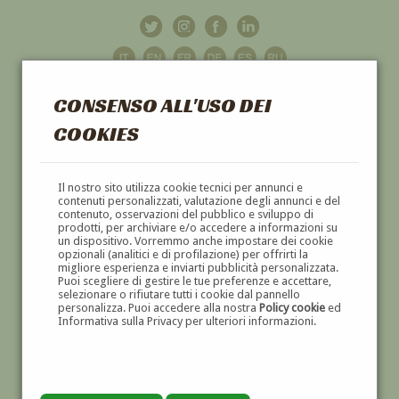
CONSENSO ALL'USO DEI
COOKIES
GALLERIA
D'ARTE
Il nostro sito utilizza cookie tecnici per annunci e
contenuti personalizzati, valutazione degli annunci e del
contenuto, osservazioni del pubblico e sviluppo di
DIPINTI E SCULTURE '800 E '900
prodotti, per archiviare e/o accedere a informazioni su
un dispositivo. Vorremmo anche impostare dei cookie
opzionali (analitici e di profilazione) per offrirti la
migliore esperienza e inviarti pubblicità personalizzata.
Puoi scegliere di gestire le tue preferenze e accettare,
selezionare o rifiutare tutti i cookie dal pannello
personalizza. Puoi accedere alla nostra
Policy cookie
ed
Informativa sulla Privacy per ulteriori informazioni.