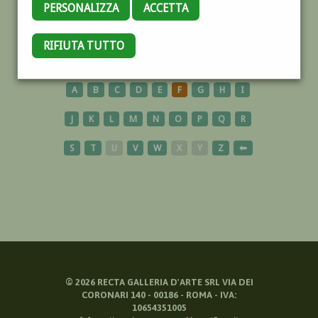
PERSONALIZZA
ACCETTA
TORINO
RIFIUTA TUTTO
A
B
C
D
E
F
G
H
I
J
K
L
M
N
O
P
Q
R
S
T
U
V
W
X
Y
Z
⬅
©
2026
RECTA GALLERIA D'ARTE SRL VIA DEI
CORONARI 140 - 00186 - ROMA - IVA:
10654351005