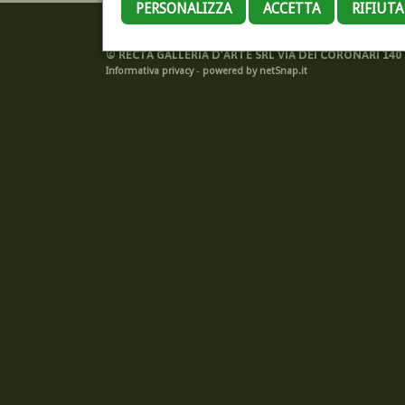
PERSONALIZZA
ACCETTA
RIFIUT
©
RECTA GALLERIA D'ARTE SRL VIA DEI CORONARI 140 -
Informativa privacy
-
powered by netSnap.it