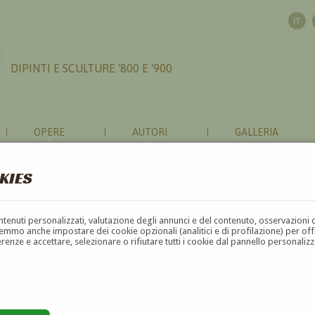
DIPINTI E SCULTURE '800 E '900
OPERE
AUTORI
GALLERIA
KIES
contenuti personalizzati, valutazione degli annunci e del contenuto, osservazioni 
mmo anche impostare dei cookie opzionali (analitici e di profilazione) per offrir
erenze e accettare, selezionare o rifiutare tutti i cookie dal pannello personali
G
H
I
J
K
L
M
N
O
P
Q
R
S
T
U