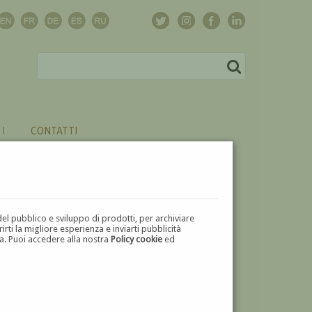
CONTATTI
del pubblico e sviluppo di prodotti, per archiviare
ti la migliore esperienza e inviarti pubblicità
zza. Puoi accedere alla nostra
Policy cookie
ed
V
W
X
Y
Z
⬅