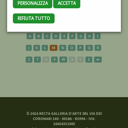
PERSONALIZZA
ACCETTA
RUSSIA
RIFIUTA TUTTO
A
B
C
D
E
F
G
H
I
J
K
L
M
N
O
P
Q
R
S
T
U
V
W
X
Y
Z
⬅
©
2026
RECTA GALLERIA D'ARTE SRL VIA DEI
CORONARI 140 - 00186 - ROMA - IVA:
10654351005