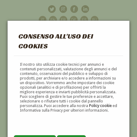
CONSENSO ALL'USO DEI
COOKIES
GALLERIA
D'ARTE
Il nostro sito utilizza cookie tecnici per annunci e
contenuti personalizzati, valutazione degli annunci e del
contenuto, osservazioni del pubblico e sviluppo di
DIPINTI E SCULTURE '800 E '900
prodotti, per archiviare e/o accedere a informazioni su
un dispositivo. Vorremmo anche impostare dei cookie
opzionali (analitici e di profilazione) per offrirti la
migliore esperienza e inviarti pubblicità personalizzata.
Puoi scegliere di gestire le tue preferenze e accettare,
selezionare o rifiutare tutti i cookie dal pannello
personalizza. Puoi accedere alla nostra
Policy cookie
ed
Informativa sulla Privacy per ulteriori informazioni.