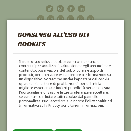
CONSENSO ALL'USO DEI
COOKIES
GALLERIA
D'ARTE
Il nostro sito utilizza cookie tecnici per annunci e
contenuti personalizzati, valutazione degli annunci e del
contenuto, osservazioni del pubblico e sviluppo di
DIPINTI E SCULTURE '800 E '900
prodotti, per archiviare e/o accedere a informazioni su
un dispositivo. Vorremmo anche impostare dei cookie
opzionali (analitici e di profilazione) per offrirti la
migliore esperienza e inviarti pubblicità personalizzata.
Puoi scegliere di gestire le tue preferenze e accettare,
selezionare o rifiutare tutti i cookie dal pannello
personalizza. Puoi accedere alla nostra
Policy cookie
ed
Informativa sulla Privacy per ulteriori informazioni.