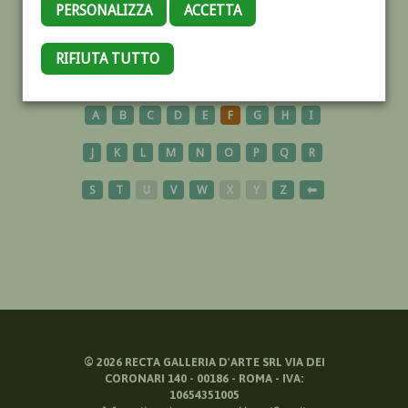
PERSONALIZZA
ACCETTA
RUSSIA
RIFIUTA TUTTO
A
B
C
D
E
F
G
H
I
J
K
L
M
N
O
P
Q
R
S
T
U
V
W
X
Y
Z
⬅
©
2026
RECTA GALLERIA D'ARTE SRL VIA DEI
CORONARI 140 - 00186 - ROMA - IVA:
10654351005