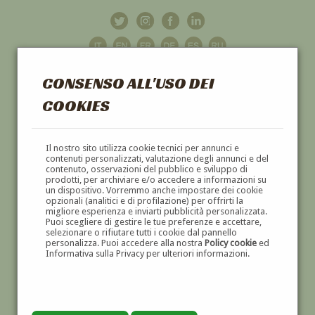
CONSENSO ALL'USO DEI
COOKIES
GALLERIA
D'ARTE
Il nostro sito utilizza cookie tecnici per annunci e
contenuti personalizzati, valutazione degli annunci e del
contenuto, osservazioni del pubblico e sviluppo di
DIPINTI E SCULTURE '800 E '900
prodotti, per archiviare e/o accedere a informazioni su
un dispositivo. Vorremmo anche impostare dei cookie
opzionali (analitici e di profilazione) per offrirti la
migliore esperienza e inviarti pubblicità personalizzata.
Puoi scegliere di gestire le tue preferenze e accettare,
selezionare o rifiutare tutti i cookie dal pannello
personalizza. Puoi accedere alla nostra
Policy cookie
ed
Informativa sulla Privacy per ulteriori informazioni.