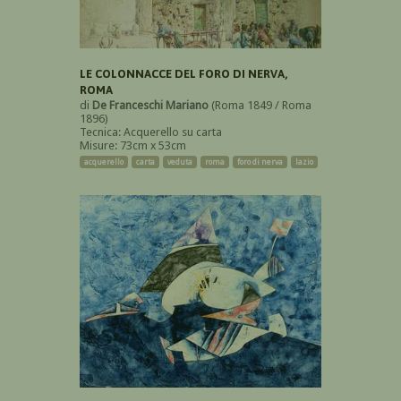
LE COLONNACCE DEL FORO DI NERVA,
ROMA
di
De Franceschi Mariano
(Roma 1849 / Roma
1896)
Tecnica: Acquerello su carta
Misure: 73cm x 53cm
acquerello
carta
veduta
roma
foro di nerva
lazio