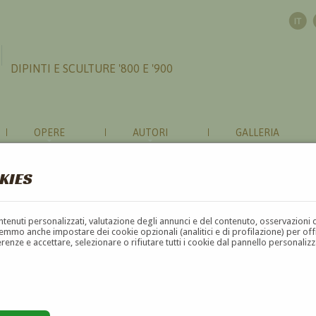
DIPINTI E SCULTURE '800 E '900
OPERE
AUTORI
GALLERIA
KIES
contenuti personalizzati, valutazione degli annunci e del contenuto, osservazioni 
mmo anche impostare dei cookie opzionali (analitici e di profilazione) per offrir
erenze e accettare, selezionare o rifiutare tutti i cookie dal pannello personali
G
H
I
J
K
L
M
N
O
P
Q
R
S
T
U