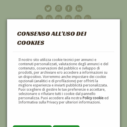
CONSENSO ALL'USO DEI
COOKIES
GALLERIA
D'ARTE
Il nostro sito utilizza cookie tecnici per annunci e
contenuti personalizzati, valutazione degli annunci e del
contenuto, osservazioni del pubblico e sviluppo di
DIPINTI E SCULTURE '800 E '900
prodotti, per archiviare e/o accedere a informazioni su
un dispositivo. Vorremmo anche impostare dei cookie
opzionali (analitici e di profilazione) per offrirti la
migliore esperienza e inviarti pubblicità personalizzata.
Puoi scegliere di gestire le tue preferenze e accettare,
selezionare o rifiutare tutti i cookie dal pannello
personalizza. Puoi accedere alla nostra
Policy cookie
ed
Informativa sulla Privacy per ulteriori informazioni.