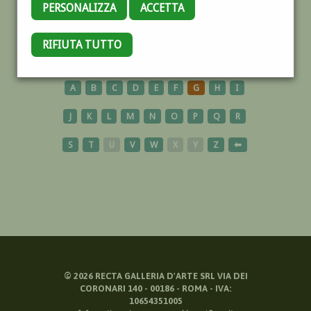
PERSONALIZZA
ACCETTA
BASILICATA
RIFIUTA TUTTO
A
B
C
D
E
F
G
H
I
J
K
L
M
N
O
P
Q
R
S
T
U
V
W
X
Y
Z
⬅
©
2026
RECTA GALLERIA D'ARTE SRL VIA DEI
CORONARI 140 - 00186 - ROMA - IVA:
10654351005