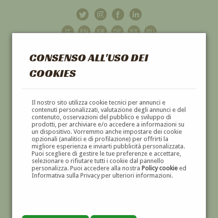
CONSENSO ALL'USO DEI
COOKIES
GALLERIA
D'ARTE
Il nostro sito utilizza cookie tecnici per annunci e
contenuti personalizzati, valutazione degli annunci e del
contenuto, osservazioni del pubblico e sviluppo di
DIPINTI E SCULTURE '800 E '900
prodotti, per archiviare e/o accedere a informazioni su
un dispositivo. Vorremmo anche impostare dei cookie
opzionali (analitici e di profilazione) per offrirti la
migliore esperienza e inviarti pubblicità personalizzata.
Puoi scegliere di gestire le tue preferenze e accettare,
selezionare o rifiutare tutti i cookie dal pannello
personalizza. Puoi accedere alla nostra
Policy cookie
ed
Informativa sulla Privacy per ulteriori informazioni.