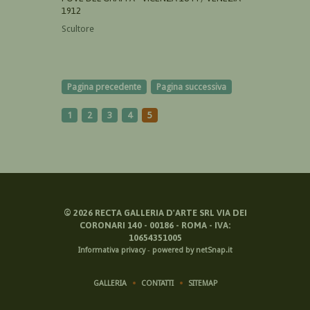
1912
Scultore
Pagina precedente
Pagina successiva
1
2
3
4
5
©
2026
RECTA GALLERIA D'ARTE SRL VIA DEI
CORONARI 140 - 00186 - ROMA - IVA:
10654351005
Informativa privacy
-
powered by netSnap.it
GALLERIA
CONTATTI
SITEMAP