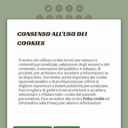
CONSENSO ALL'USO DEI
COOKIES
GALLERIA
D'ARTE
Il nostro sito utilizza cookie tecnici per annunci e
contenuti personalizzati, valutazione degli annunci e del
contenuto, osservazioni del pubblico e sviluppo di
DIPINTI E SCULTURE '800 E '900
prodotti, per archiviare e/o accedere a informazioni su
un dispositivo. Vorremmo anche impostare dei cookie
opzionali (analitici e di profilazione) per offrirti la
migliore esperienza e inviarti pubblicità personalizzata.
Puoi scegliere di gestire le tue preferenze e accettare,
selezionare o rifiutare tutti i cookie dal pannello
personalizza. Puoi accedere alla nostra
Policy cookie
ed
Informativa sulla Privacy per ulteriori informazioni.