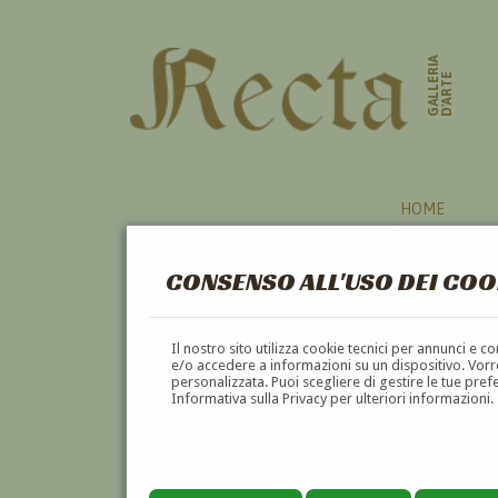
GALLERIA
D'ARTE
HOME
CONSENSO ALL'USO DEI COO
PITTORI
Il nostro sito utilizza cookie tecnici per annunci e 
e/o accedere a informazioni su un dispositivo. Vorre
personalizzata. Puoi scegliere di gestire le tue pref
A
B
C
D
E
F
Informativa sulla Privacy per ulteriori informazioni.
Pagina precedente
Pagina successiva
1
2