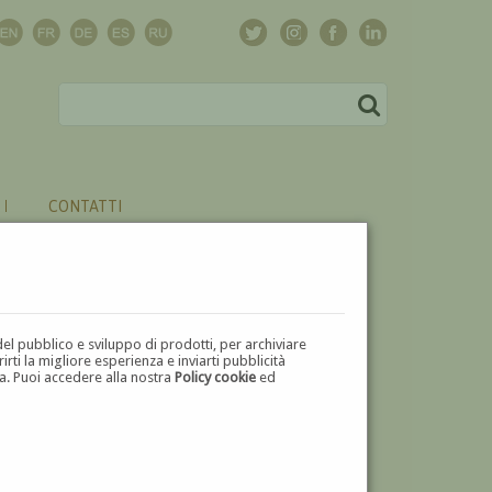
CONTATTI
del pubblico e sviluppo di prodotti, per archiviare
ti la migliore esperienza e inviarti pubblicità
zza. Puoi accedere alla nostra
Policy cookie
ed
V
W
X
Y
Z
⬅