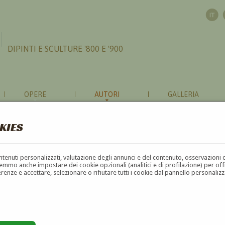
DIPINTI E SCULTURE '800 E '900
OPERE
AUTORI
GALLERIA
KIES
contenuti personalizzati, valutazione degli annunci e del contenuto, osservazioni 
mmo anche impostare dei cookie opzionali (analitici e di profilazione) per offrir
erenze e accettare, selezionare o rifiutare tutti i cookie dal pannello personali
G
H
I
J
K
L
M
N
O
P
Q
R
S
T
U