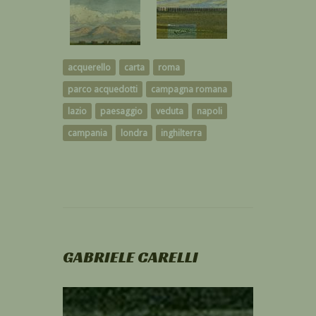
acquerello
carta
roma
parco acquedotti
campagna romana
lazio
paesaggio
veduta
napoli
campania
londra
inghilterra
GABRIELE CARELLI