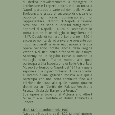
si dedica prevalentemente a dipingere le
architetture e i reperti antichi. Nel '40 torna a
Napoli, partecipa a varie edizioni della Mostra
Borbonica, e grazie al successo di critica e di
pubblico gli viene commissionato di
rappresentare i dintorni di Napoli e Salerno
oltre che una serie di disegni raffiguranti i
Sepolcri di Napoli. Il Duca di Devonshire lo
porta con se in un viaggio in Inghilterra nel
1847. Decide di tornare a Londra nel 1860 il
successo non tarda ad arrivare, è presente con
i suoi acquerelli a varie esposizioni e le sue
opere vengono notate anche dalla Regina
Vittoria. Nel 1875 entra a far parte della Royal
Academy ed in seguito riceve a Boston la
medaglia d'oro. Tra le mostra alle quali
partecipa vi è la Esposizione di Belle Arti al Real
Museo Borbonico di Napoli del 1841 alla quale
espone i due dipinti "
Interno d'una cappella"
e Interno d'una galleria", mostra alla quale
partecipa con una certa continuità fino alla
edizione del 1863 alla quale espone quattro
dipinti tra cui "Cortile del Palazzo Vecchio a
Firenze - Scala del Bargello a Firenze".
Sue opere si trovano al Victoria and Albert
Museum e all' Institute of British Architects a
Londra.
da A. M. Comanducci ediz 1962
Nacque a Napoli circa il 1820, ivi morì intorno