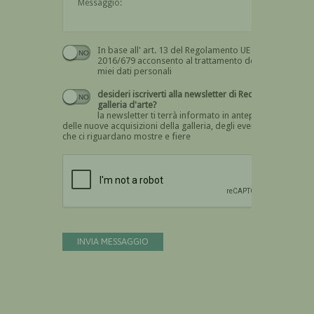
In base all' art. 13 del Regolamento UE n.
Devi dare il consenso
2016/679 acconsento al trattamento dei
miei dati personali
desideri iscriverti alla newsletter di Recta
galleria d'arte?
la newsletter ti terrà informato in anteprima
delle nuove acquisizioni della galleria, degli eventi
che ci riguardano mostre e fiere
Devi confermare di essere umano
INVIA MESSAGGIO