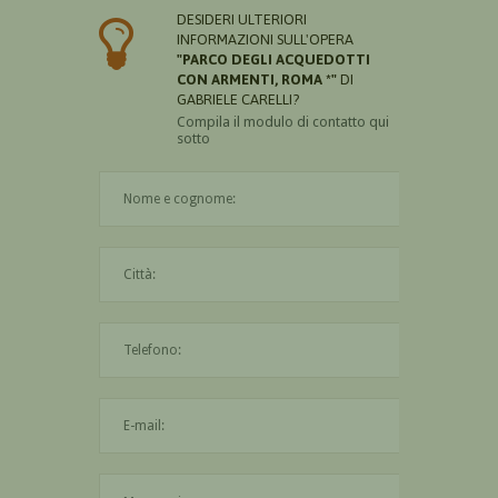
DESIDERI ULTERIORI
INFORMAZIONI SULL'OPERA
"PARCO DEGLI ACQUEDOTTI
CON ARMENTI, ROMA *"
DI
GABRIELE CARELLI?
Compila il modulo di contatto qui
sotto
Il nome è obbligatorio
La città è obbligatoria
L'indirizzo mail non è valido
Il messaggio è obbligatorio