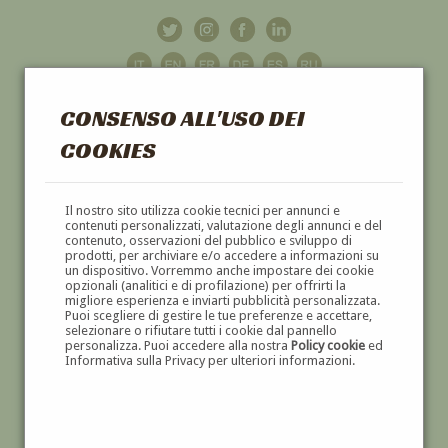
CONSENSO ALL'USO DEI
COOKIES
GALLERIA
D'ARTE
Il nostro sito utilizza cookie tecnici per annunci e
contenuti personalizzati, valutazione degli annunci e del
contenuto, osservazioni del pubblico e sviluppo di
DIPINTI E SCULTURE '800 E '900
prodotti, per archiviare e/o accedere a informazioni su
un dispositivo. Vorremmo anche impostare dei cookie
opzionali (analitici e di profilazione) per offrirti la
migliore esperienza e inviarti pubblicità personalizzata.
Puoi scegliere di gestire le tue preferenze e accettare,
selezionare o rifiutare tutti i cookie dal pannello
personalizza. Puoi accedere alla nostra
Policy cookie
ed
Informativa sulla Privacy per ulteriori informazioni.