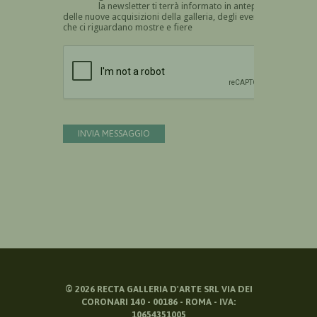
la newsletter ti terrà informato in anteprima
delle nuove acquisizioni della galleria, degli eventi
che ci riguardano mostre e fiere
Devi confermare di essere umano
INVIA MESSAGGIO
©
2026
RECTA GALLERIA D'ARTE SRL VIA DEI
CORONARI 140 - 00186 - ROMA - IVA:
10654351005