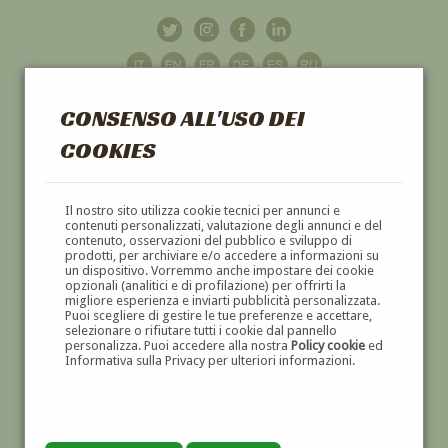
CONSENSO ALL'USO DEI
COOKIES
GALLERIA
D'ARTE
Il nostro sito utilizza cookie tecnici per annunci e
contenuti personalizzati, valutazione degli annunci e del
contenuto, osservazioni del pubblico e sviluppo di
DIPINTI E SCULTURE '800 E '900
prodotti, per archiviare e/o accedere a informazioni su
un dispositivo. Vorremmo anche impostare dei cookie
opzionali (analitici e di profilazione) per offrirti la
migliore esperienza e inviarti pubblicità personalizzata.
Puoi scegliere di gestire le tue preferenze e accettare,
selezionare o rifiutare tutti i cookie dal pannello
personalizza. Puoi accedere alla nostra
Policy cookie
ed
Informativa sulla Privacy per ulteriori informazioni.