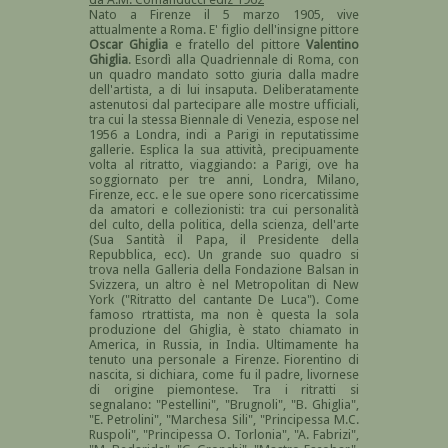
Nato a Firenze il 5 marzo 1905, vive
attualmente a Roma. E' figlio dell'insigne pittore
Oscar Ghiglia
e fratello del pittore
Valentino
Ghiglia
. Esordì alla Quadriennale di Roma, con
un quadro mandato sotto giuria dalla madre
dell'artista, a di lui insaputa. Deliberatamente
astenutosi dal partecipare alle mostre ufficiali,
tra cui la stessa Biennale di Venezia, espose nel
1956 a Londra, indi a Parigi in reputatissime
gallerie. Esplica la sua attività, precipuamente
volta al ritratto, viaggiando: a Parigi, ove ha
soggiornato per tre anni, Londra, Milano,
Firenze, ecc. e le sue opere sono ricercatissime
da amatori e collezionisti: tra cui personalità
del culto, della politica, della scienza, dell'arte
(Sua Santità il Papa, il Presidente della
Repubblica, ecc). Un grande suo quadro si
trova nella Galleria della Fondazione Balsan in
Svizzera, un altro è nel Metropolitan di New
York ("Ritratto del cantante De Luca"). Come
famoso rtrattista, ma non è questa la sola
produzione del Ghiglia, è stato chiamato in
America, in Russia, in India. Ultimamente ha
tenuto una personale a Firenze. Fiorentino di
nascita, si dichiara, come fu il padre, livornese
di origine piemontese. Tra i ritratti si
segnalano: "Pestellini", "Brugnoli", "B. Ghiglia",
"E. Petrolini", "Marchesa Sili", "Principessa M.C.
Ruspoli", "Principessa O. Torlonia", "A. Fabrizi",