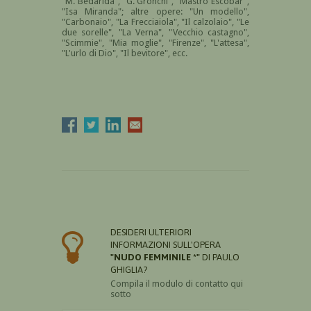
"M. Bedarida", "G. Gronchi", "Mastro Escobar",
"Isa Miranda"; altre opere: "Un modello",
"Carbonaio", "La Frecciaiola", "Il calzolaio", "Le
due sorelle", "La Verna", "Vecchio castagno",
"Scimmie", "Mia moglie", "Firenze", "L'attesa",
"L'urlo di Dio", "Il bevitore", ecc.
DESIDERI ULTERIORI
INFORMAZIONI SULL'OPERA
"NUDO FEMMINILE *"
DI PAULO
GHIGLIA?
Compila il modulo di contatto qui
sotto