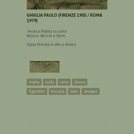
GHIGLIA PAULO (FIRENZE 1905 / ROMA
1979)
Tecnica: Matita su carta
Misure: 48.5cm x 36cm
Opea firmata in alto a destra
matita
nudo
carta
donna
figurativo
toscana
lazio
disegno