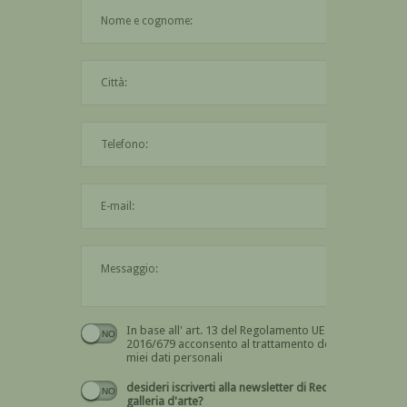
Il nome è obbligatorio
La città è obbligatoria
L'indirizzo mail non è valido
Il messaggio è obbligatorio
In base all' art. 13 del Regolamento UE n.
Devi dare il consenso
2016/679 acconsento al trattamento dei
miei dati personali
desideri iscriverti alla newsletter di Recta
galleria d'arte?