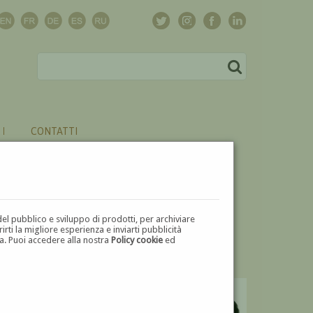
CONTATTI
del pubblico e sviluppo di prodotti, per archiviare
ti la migliore esperienza e inviarti pubblicità
zza. Puoi accedere alla nostra
Policy cookie
ed
V
W
X
Y
Z
⬅