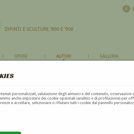
DIPINTI E SCULTURE '800 E '900
OPERE
AUTORI
GALLERIA
KIES
contenuti personalizzati, valutazione degli annunci e del contenuto, osservazioni 
mmo anche impostare dei cookie opzionali (analitici e di profilazione) per offrir
erenze e accettare, selezionare o rifiutare tutti i cookie dal pannello personali
G
H
I
J
K
L
M
N
O
P
Q
R
S
T
U