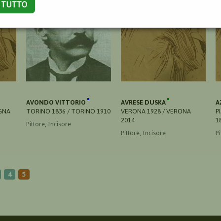
A TUTTO
AVONDO VITTORIO
AVRESE DUSKA
A
GNA
TORINO 1836 / TORINO 1910
VERONA 1928 / VERONA
P
2014
1
Pittore, Incisore
Pittore, Incisore
Pi
4
5