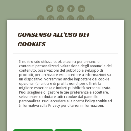
CONSENSO ALL'USO DEI
COOKIES
GALLERIA
D'ARTE
Il nostro sito utilizza cookie tecnici per annunci e
contenuti personalizzati, valutazione degli annunci e del
contenuto, osservazioni del pubblico e sviluppo di
DIPINTI E SCULTURE '800 E '900
prodotti, per archiviare e/o accedere a informazioni su
un dispositivo. Vorremmo anche impostare dei cookie
opzionali (analitici e di profilazione) per offrirti la
migliore esperienza e inviarti pubblicità personalizzata.
Puoi scegliere di gestire le tue preferenze e accettare,
selezionare o rifiutare tutti i cookie dal pannello
personalizza. Puoi accedere alla nostra
Policy cookie
ed
Informativa sulla Privacy per ulteriori informazioni.