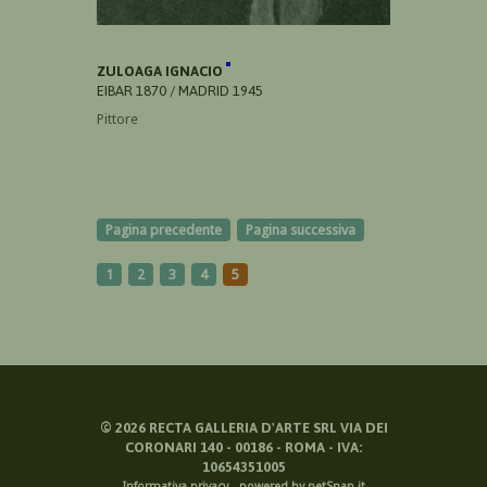
ZULOAGA IGNACIO
EIBAR 1870 / MADRID 1945
Pittore
Pagina precedente
Pagina successiva
1
2
3
4
5
©
2026
RECTA GALLERIA D'ARTE SRL VIA DEI
CORONARI 140 - 00186 - ROMA - IVA:
10654351005
Informativa privacy
-
powered by netSnap.it