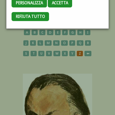
PERSONALIZZA
ACCETTA
RIFIUTA TUTTO
AUTORI
A
B
C
D
E
F
G
H
I
J
K
L
M
N
O
P
Q
R
S
T
U
V
W
X
Y
Z
⬅