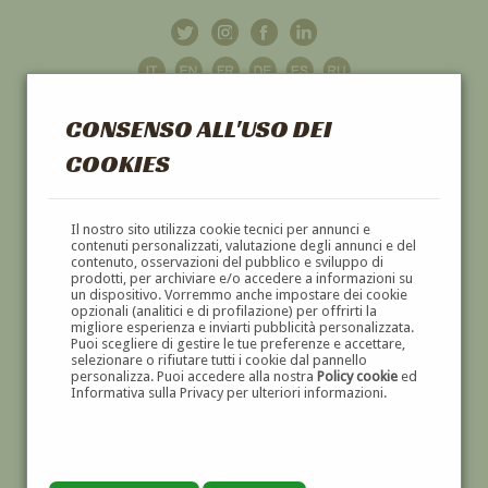
CONSENSO ALL'USO DEI
COOKIES
GALLERIA
D'ARTE
Il nostro sito utilizza cookie tecnici per annunci e
contenuti personalizzati, valutazione degli annunci e del
contenuto, osservazioni del pubblico e sviluppo di
DIPINTI E SCULTURE '800 E '900
prodotti, per archiviare e/o accedere a informazioni su
un dispositivo. Vorremmo anche impostare dei cookie
opzionali (analitici e di profilazione) per offrirti la
migliore esperienza e inviarti pubblicità personalizzata.
Puoi scegliere di gestire le tue preferenze e accettare,
selezionare o rifiutare tutti i cookie dal pannello
personalizza. Puoi accedere alla nostra
Policy cookie
ed
Informativa sulla Privacy per ulteriori informazioni.