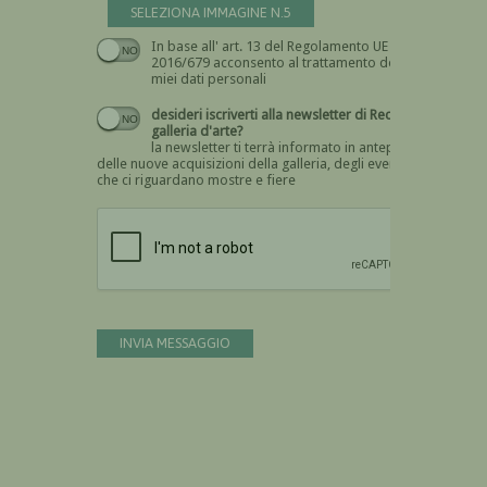
SELEZIONA IMMAGINE N.5
In base all' art. 13 del Regolamento UE n.
Devi dare il consenso
2016/679 acconsento al trattamento dei
miei dati personali
desideri iscriverti alla newsletter di Recta
galleria d'arte?
la newsletter ti terrà informato in anteprima
delle nuove acquisizioni della galleria, degli eventi
che ci riguardano mostre e fiere
Devi confermare di essere umano
INVIA MESSAGGIO