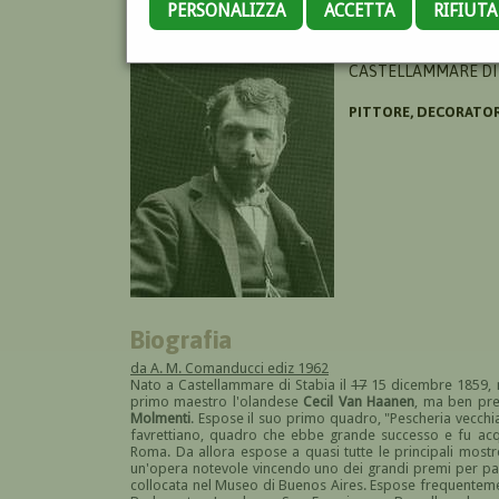
PERSONALIZZA
ACCETTA
RIFIUT
TITO ETTORE
CASTELLAMMARE DI S
PITTORE, DECORATO
Biografia
da A. M. Comanducci ediz 1962
Nato a Castellammare di Stabia il
17
15 dicembre 1859, m
primo maestro l'olandese
Cecil Van Haanen
, ma ben pre
Molmenti
. Espose il suo primo quadro, "Pescheria vecchia
favrettiano, quadro che ebbe grande successo e fu acq
Roma. Da allora espose a quasi tutte le principali mostre
un'opera notevole vincendo uno dei grandi premi per pal
collocata nel Museo di Buenos Aires. Espose frequentement