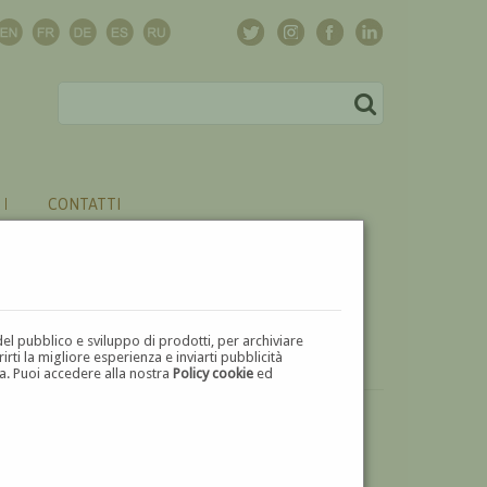
CONTATTI
del pubblico e sviluppo di prodotti, per archiviare
ti la migliore esperienza e inviarti pubblicità
zza. Puoi accedere alla nostra
Policy cookie
ed
VUOI
VENDERE
UN'OPERA DI ETTORE TITO?