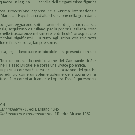
quadro In laguna!... E' sorella dell'elegantissima figurina
minosa Processione esposta nella «Prima internazionale
arco!..... E quale aria d'alta distinzione nella gran dama
nto grandeggiarono sotto il pennello degli antichi. La sua
nale, acquistato da Milano per la propria galleria, sono
o nelle trasparenze nel vincere le difficoltà prospettiche,
colari significativi. E a tutto egli arriva con scioltezza
te e finezze soavi, lampi e sorrisi.
ta, egli - lavoratore infaticabile - si presenta con una
 Tito celebrasse la riedificazione del Campanile di San
nel Palazzo Ducale. Ne sorse una vivace polemica.
più parti si combattè l'idea della collocazione del quadro
so edificio come un volume solenne della storia ormai
Ettore Tito compì arditamente l'opera. Essa è qui esposta
934
aliani moderni
- II ediz. Milano 1945
italiani moderni e contemporanei
- III ediz. Milano 1962