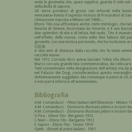
veda la giovinetta che, quasi supplice, guarda il cielo nel 
della Bolla di sapone.
Gli stessi portatori di grossi ceri infiorati nella lu
veneziana» hanno il superbo incesso di Procuratori di San M
L'Amazzone esposta a Milano nel 1906!....
Ettore Tito osa affrontare anche i temi mitologici, che ta
Nascita di Venere, incoronata da Amorini, e il suo Bacca
due splendori di vita e di letizia. Nel nudo, Tito è maestr
nell'effetto delle masse, come nella fine fattura dei parti
giovanile, con una tecnica personale, che ha risoluzioni ardi
(1914)
A due anni di distanza dalla raccolta che fu tanto ammira
raccolta nuova.
Nel 1912 Corrado Ricci aveva lanciato l'idea che Ettore
Marco con una grande tela commemorativa, da collocarsi 
Tutti consentivano nella designazione dell'artista; ma da 
nel Palazzo dei Dogi, considerandosi questo meraviglio
definitivamente suggellato. Ma comunque si pensi di ciò, 
e non parrà inferiore all'avvenimento.
Bibliografia
A.M. Comanducci -
Pittori italiani dell'Ottocento
- Milano 1
A.M. Comanducci -
Dizionario illustrato pittori e incisori it
A.M. Comanducci -
Dizionario illustrato pittori e incisori 
V. Pica -
Ettore Tito
- Bergamo 1912
I. Nieri -
Ettore Tito
- Bergamo 1912
F. Sapori -
Ettore Tito
- Torino 1919
Ojetti -
Ritratti di artisti italiani
- 1931