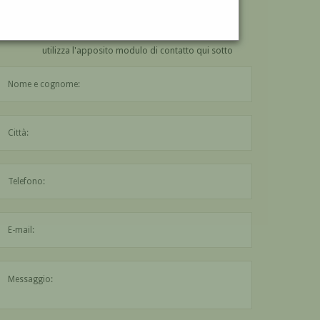
VUOI
COMPRARE
UN'OPERA DI ETTORE TITO?
utilizza l'apposito modulo di contatto qui sotto
Il nome è obbligatorio
La città è obbligatoria
L'indirizzo mail non è valido
Il messaggio è obbligatorio