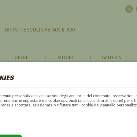
DIPINTI E SCULTURE '800 E '900
OPERE
AUTORI
GALLERIA
KIES
contenuti personalizzati, valutazione degli annunci e del contenuto, osservazioni 
mmo anche impostare dei cookie opzionali (analitici e di profilazione) per offrir
erenze e accettare, selezionare o rifiutare tutti i cookie dal pannello personali