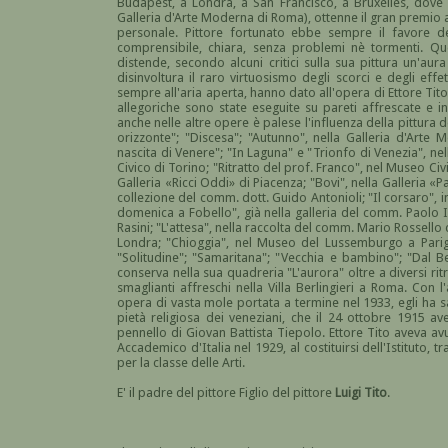
Budapest, a Londra, a San Francisco, a Bruxelles, dove
Galleria d'Arte Moderna di Roma), ottenne il gran premio 
personale. Pittore fortunato ebbe sempre il favore de
comprensibile, chiara, senza problemi nè tormenti. Qu
distende, secondo alcuni critici sulla sua pittura un'aura 
disinvoltura il raro virtuosismo degli scorci e degli effet
sempre all'aria aperta, hanno dato all'opera di Ettore Tit
allegoriche sono state eseguite su pareti affrescate e i
anche nelle altre opere è palese l'influenza della pittur
orizzonte"; "Discesa"; "Autunno", nella Galleria d'Arte
nascita di Venere"; "In Laguna" e "Trionfo di Venezia", ne
Civico di Torino; "Ritratto del prof. Franco", nel Museo Ci
Galleria «Ricci Oddi» di Piacenza; "Bovi", nella Galleria 
collezione del comm. dott. Guido Antonioli; "Il corsaro", i
domenica a Fobello", già nella galleria del comm. Paolo 
Rasini; "L'attesa", nella raccolta del comm. Mario Rossello 
Londra; "Chioggia", nel Museo del Lussemburgo a Parigi
"Solitudine"; "Samaritana"; "Vecchia e bambino"; "Dal Be
conserva nella sua quadreria "L'aurora" oltre a diversi ritr
smaglianti affreschi nella Villa Berlingieri a Roma. Con l
opera di vasta mole portata a termine nel 1933, egli ha san
pietà religiosa dei veneziani, che il 24 ottobre 1915 av
pennello di Giovan Battista Tiepolo. Ettore Tito aveva av
Accademico d'Italia nel 1929, al costituirsi dell'Istituto
per la classe delle Arti.
E' il padre del pittore Figlio del pittore
Luigi Tito
.