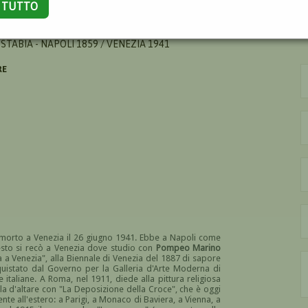
A TUTTO
TABIA - NAPOLI 1859 / VENEZIA 1941
RE
orto a Venezia il 26 giugno 1941. Ebbe a Napoli come
sto si recò a Venezia dove studio con
Pompeo Marino
 a Venezia", alla Biennale di Venezia del 1887 di sapore
uistato dal Governo per la Galleria d'Arte Moderna di
 italiane. A Roma, nel 1911, diede alla pittura religiosa
a d'altare con "La Deposizione della Croce", che è oggi
e all'estero: a Parigi, a Monaco di Baviera, a Vienna, a