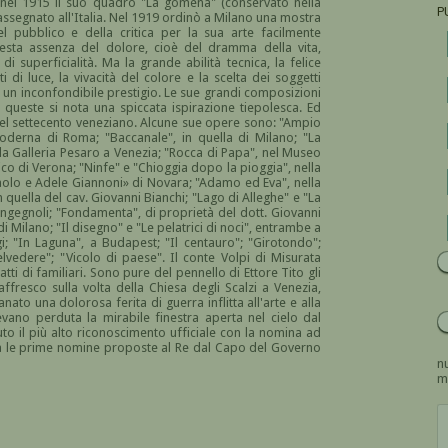
 nel 1915 il suo quadro "La gomena" (conservato nella
P
assegnato all'Italia. Nel 1919 ordinò a Milano una mostra
l pubblico e della critica per la sua arte facilmente
esta assenza del dolore, cioè del dramma della vita,
di superficialità. Ma la grande abilità tecnica, la felice
ti di luce, la vivacità del colore e la scelta dei soggetti
o un inconfondibile prestigio. Le sue grandi composizioni
n queste si nota una spiccata ispirazione tiepolesca. Ed
a del settecento veneziano. Alcune sue opere sono: "Ampio
 Moderna di Roma; "Baccanale", in quella di Milano; "La
lla Galleria Pesaro a Venezia; "Rocca di Papa", nel Museo
vico di Verona; "Ninfe" e "Chioggia dopo la pioggia", nella
«Paolo e Adele Giannoni» di Novara; "Adamo ed Eva", nella
n quella del cav. Giovanni Bianchi; "Lago di Alleghe" e "La
Ingegnoli; "Fondamenta", di proprietà del dott. Giovanni
di Milano; "Il disegno" e "Le pelatrici di noci", entrambe a
; "In Laguna", a Budapest; "Il centauro"; "Girotondo";
lvedere"; "Vicolo di paese". Il conte Volpi di Misurata
atti di familiari. Sono pure del pennello di Ettore Tito gli
'affresco sulla volta della Chiesa degli Scalzi a Venezia,
ato una dolorosa ferita di guerra inflitta all'arte e alla
evano perduta la mirabile finestra aperta nel cielo dal
uto il più alto riconoscimento ufficiale con la nomina ad
, tra le prime nomine proposte al Re dal Capo del Governo
nu
m