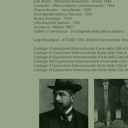
A.M. Brizio -
Ottocento Novecento
- Torino 1944
Costantini
- Pittura italiana contemporanea
- 1934
Thieme Becker -
Kunstlerlex
- 1939
Enciclopedia Italiana Treccani
- 1937
Nuova Antologia
- 1910
L'Illustrazione Italiana
- 1933
La Lettura
- Milano 1907
Galletti e Camesasca -
Enciclopedia della pittura italiana
Luigi Marangoni
- ETTORE TITO -
Edizioni Serenissima, Ven
Catalogo I Esposizione Internazionale d'arte della Città di 
Catalogo II Esposizione Internazionale d'arte della Città di
Catalogo IV Esposizione Internazionale d'arte della Città d
Catalogo VIII Esposizione Internazionale d'arte della Città 
Catalogo X Esposizione Internazionale d'arte della Città di
Catalogo XI Esposizione Internazionale d'arte della Città d