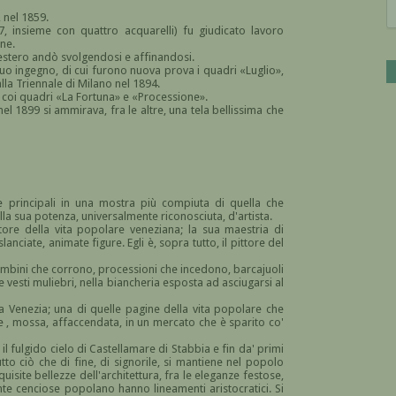
 nel 1859.
, insieme con quattro acquarelli) fu giudicato lavoro
ne.
all'estero andò svolgendosi e affinandosi.
suo ingegno, di cui furono nuova prova i quadri «Luglio»,
lla Triennale di Milano nel 1894.
 coi quadri «La Fortuna» e «Processione».
l 1899 si ammirava, fra le altre, una tela bellissima che
e principali in una mostra più compiuta di quella che
la sua potenza, universalmente riconosciuta, d'artista.
tore della vita popolare veneziana; la sua maestria di
lanciate, animate figure. Egli è, sopra tutto, il pittore del
 bambini che corrono, processioni che incedono, barcajuoli
le vesti muliebri, nella biancheria esposta ad asciugarsi al
 Venezia; una di quelle pagine della vita popolare che
re , mossa, affaccendata, in un mercato che è sparito co'
il fulgido cielo di Castellamare di Stabbia e fin da' primi
to ciò che di fine, di signorile, si mantiene nel popolo
quisite bellezze dell'architettura, fra le eleganze festose,
tante cenciose popolano hanno lineamenti aristocratici. Si