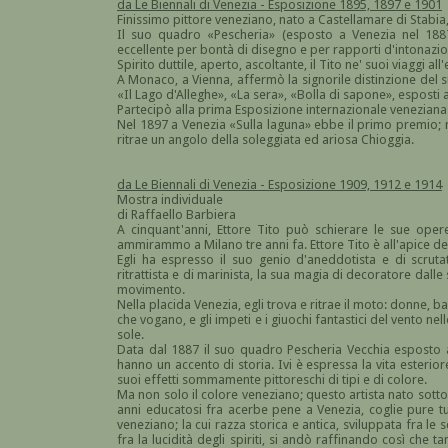
da Le Biennali di Venezia - Esposizione 1895, 1897 e 1901
Finissimo pittore veneziano, nato a Castellamare di Stabia,
Il suo quadro «Pescheria» (esposto a Venezia nel 1887
eccellente per bontà di disegno e per rapporti d'intonazio
Spirito duttile, aperto, ascoltante, il Tito ne' suoi viaggi 
A Monaco, a Vienna, affermò la signorile distinzione del 
«Il Lago d'Alleghe», «La sera», «Bolla di sapone», esposti a
Partecipò alla prima Esposizione internazionale veneziana
Nel 1897 a Venezia «Sulla laguna» ebbe il primo premio; ne
ritrae un angolo della soleggiata ed ariosa Chioggia.
da Le Biennali di Venezia - Esposizione 1909, 1912 e 1914
Mostra individuale
di Raffaello Barbiera
A cinquant'anni, Ettore Tito può schierare le sue oper
ammirammo a Milano tre anni fa. Ettore Tito è all'apice del
Egli ha espresso il suo genio d'aneddotista e di scruta
ritrattista e di marinista, la sua magia di decoratore dalle s
movimento.
Nella placida Venezia, egli trova e ritrae il moto: donne,
che vogano, e gli impeti e i giuochi fantastici del vento nel
sole.
Data dal 1887 il suo quadro Pescheria Vecchia esposto a
hanno un accento di storia. Ivi è espressa la vita esterio
suoi effetti sommamente pittoreschi di tipi e di colore.
Ma non solo il colore veneziano; questo artista nato sotto 
anni educatosi fra acerbe pene a Venezia, coglie pure tut
veneziano; la cui razza storica e antica, sviluppata fra le s
fra la lucidità degli spiriti, si andò raffinando così che 