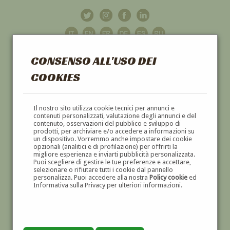
CONSENSO ALL'USO DEI
COOKIES
GALLERIA
D'ARTE
Il nostro sito utilizza cookie tecnici per annunci e
contenuti personalizzati, valutazione degli annunci e del
contenuto, osservazioni del pubblico e sviluppo di
DIPINTI E SCULTURE '800 E '900
prodotti, per archiviare e/o accedere a informazioni su
un dispositivo. Vorremmo anche impostare dei cookie
opzionali (analitici e di profilazione) per offrirti la
migliore esperienza e inviarti pubblicità personalizzata.
Puoi scegliere di gestire le tue preferenze e accettare,
selezionare o rifiutare tutti i cookie dal pannello
personalizza. Puoi accedere alla nostra
Policy cookie
ed
Informativa sulla Privacy per ulteriori informazioni.