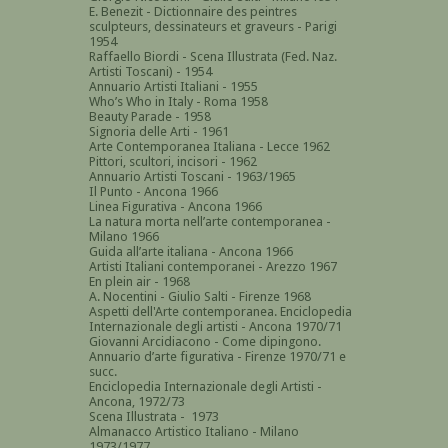
E. Benezit - Dictionnaire des peintres
sculpteurs, dessinateurs et graveurs -
Parigi
1954
Raffaello Biordi - Scena Illustrata (Fed. Naz.
Artisti Toscani) - 1954
Annuario Artisti Italiani - 1955
Who’s Who in Italy - Roma 1958
Beauty Parade - 1958
Signoria delle Arti - 1961
Arte Contemporanea Italiana - Lecce 1962
Pittori, scultori, incisori - 1962
Annuario Artisti Toscani - 1963/1965
Il Punto - Ancona 1966
Linea Figurativa - Ancona 1966
La natura morta nell’arte contemporanea -
Milano 1966
Guida all’arte italiana - Ancona 1966
Artisti Italiani contemporanei - Arezzo 1967
En plein air - 1968
A. Nocentini - Giulio Salti - Firenze 1968
Aspetti dell'Arte contemporanea. Enciclopedia
Internazionale degli artisti - Ancona 1970/71
Giovanni Arcidiacono - Come dipingono.
Annuario d’arte figurativa - Firenze 1970/71 e
succ.
Enciclopedia Internazionale degli Artisti -
Ancona, 1972/73
Scena Illustrata - 1973
Almanacco Artistico Italiano - Milano
1973/1977