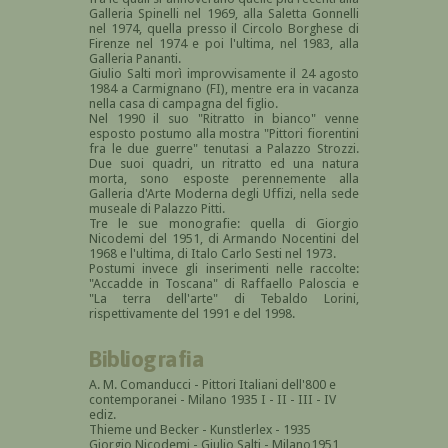
Galleria Spinelli nel 1969, alla Saletta Gonnelli
nel 1974, quella presso il Circolo Borghese di
Firenze nel 1974 e poi l'ultima, nel 1983, alla
Galleria Pananti.
Giulio Salti morì improvvisamente il 24 agosto
1984 a Carmignano (FI), mentre era in vacanza
nella casa di campagna del figlio.
Nel 1990 il suo "Ritratto in bianco" venne
esposto postumo alla mostra "Pittori fiorentini
fra le due guerre" tenutasi a Palazzo Strozzi.
Due suoi quadri, un ritratto ed una natura
morta, sono esposte perennemente alla
Galleria d'Arte Moderna degli Uffizi, nella sede
museale di Palazzo Pitti.
Tre le sue monografie: quella di Giorgio
Nicodemi del 1951, di Armando Nocentini del
1968 e l'ultima, di Italo Carlo Sesti nel 1973.
Postumi invece gli inserimenti nelle raccolte:
"Accadde in Toscana" di Raffaello Paloscia e
"La terra dell'arte" di Tebaldo Lorini,
rispettivamente del 1991 e del 1998.
Bibliografia
A. M. Comanducci - Pittori Italiani dell'800 e
contemporanei - Milano 1935 I - II - III - IV
ediz.
Thieme und Becker - Kunstlerlex - 1935
Giorgio Nicodemi - Giulio Salti - Milano1951