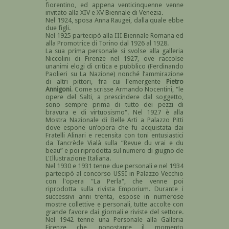
fiorentino, ed appena venticinquenne venne
invitato alla XIV e XV Bienna­le di Venezia.
Nel 1924, sposa Anna Raugei, dalla quale ebbe
due figli.
Nel 1925 partecipò alla III Biennale Romana ed
alla Promotrice di Torino dal 1926 al 1928.
La sua prima personale si svolse alla galleria
Niccolini di Firenze nel 1927, ove raccolse
unanimi elogi di critica e pubblico (Ferdi­nando
Paolieri su La Nazione) nonché l’ammirazione
di altri pittori, fra cui l'emergente
Pietro
Annigoni
. Come scrisse Armando Nocentini, "le
opere del Salti, a prescindere dal soggetto,
sono sempre prima di tutto dei pezzi di
bravura e di virtuosismo". Nel 1927 è alla
Mostra Nazionale di Belle Arti a Palazzo Pitti
dove espone un’opera che fu acquistata dai
Fratelli Alinari e recensita con toni entusiastici
da Tancrède Vialà sulla “Revue du vrai e du
beau” e poi riprodotta sul numero di giugno de
L'Illustrazione Italiana.
Nel 1930 e 1931 tenne due personali e nel 1934
partecipò al concorso USSI in Palazzo Vecchio
con l'opera "La Perla", che venne poi
riprodotta sulla rivista Emporium. Durante i
successivi anni trenta, espose in numerose
mostre collettive e personali, tutte accolte con
grande favore dai giornali e riviste del settore.
Nel 1942 tenne una Personale alla Galleria
Firenze che, nonostante il momento