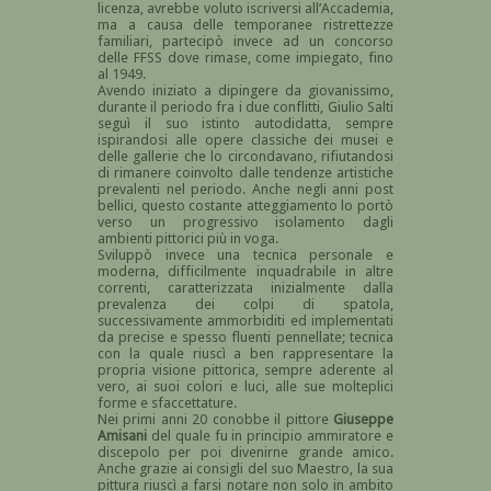
licenza, avrebbe voluto iscriversi all’Accademia,
ma a causa delle temporanee ristrettezze
familiari, partecipò invece ad un concorso
delle FFSS dove rimase, come impiegato, fino
al 1949.
Avendo iniziato a dipingere da giovanissimo,
durante il periodo fra i due conflitti, Giulio Salti
seguì il suo istinto autodidatta, sempre
ispirandosi alle opere classiche dei musei e
delle gallerie che lo circondavano, rifiutandosi
di rimanere coinvolto dalle tendenze artistiche
prevalenti nel periodo. Anche negli anni post
bellici, questo costante atteggiamento lo portò
verso un progressivo isolamento dagli
ambienti pittorici più in voga.
Sviluppò invece una tecnica personale e
moderna, difficilmente inquadrabile in altre
correnti, caratterizzata inizialmente dalla
prevalenza dei colpi di spatola,
successivamente ammorbiditi ed implementati
da precise e spesso fluenti pennellate; tecnica
con la quale riuscì a ben rappresentare la
propria visione pittorica, sempre aderente al
vero, ai suoi colori e luci, alle sue molteplici
forme e sfaccettature.
Nei primi anni 20 conobbe il pittore
Giuseppe
Amisani
del quale fu in principio ammiratore e
discepolo per poi divenirne grande amico.
Anche grazie ai consigli del suo Maestro, la sua
pittura riuscì a farsi notare non solo in ambito