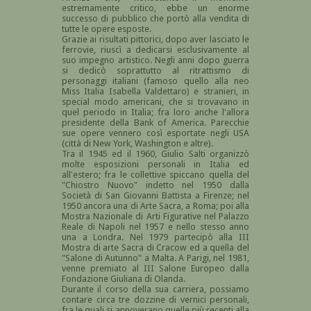
estremamente critico, ebbe un enorme
successo di pubblico che portò alla vendita di
tutte le opere esposte.
Grazie ai risultati pittorici, dopo aver lasciato le
ferrovie, riuscì a dedicarsi esclusivamente al
suo impegno artistico. Negli anni dopo guerra
si dedicò soprattutto al ritrattismo di
personaggi italiani (famoso quello alla neo
Miss Italia Isabella Valdettaro) e stranieri, in
special modo americani, che si trovavano in
quel periodo in Italia; fra loro anche l'allora
presidente della Bank of America. Parecchie
sue opere vennero così esportate negli USA
(città di New York, Washington e altre).
Tra il 1945 ed il 1960, Giulio Salti organizzò
molte esposizioni personali in Italia ed
all'estero; fra le collettive spiccano quella del
"Chiostro Nuovo" indetto nel 1950 dalla
Società di San Giovanni Battista a Firenze; nel
1950 ancora una di Arte Sacra, a Roma; poi alla
Mostra Nazionale di Arti Figurative nel Palazzo
Reale di Napoli nel 1957 e nello stesso anno
una a Londra. Nel 1979 partecipò alla III
Mostra di arte Sacra di Cracow ed a quella del
"Salone di Autunno" a Malta. A Parigi, nel 1981,
venne premiato al III Salone Europeo dalla
Fondazione Giuliana di Olanda.
Durante il corso della sua carriera, possiamo
contare circa tre dozzine di vernici personali,
fra le quali si annoverano quelle più recenti alla