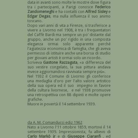
data in avanti sono molte le mostre dove figura
tra i partecipanti, a Parigi conosce
Federico
Zandomeneghi
e ha contatti con
Alfred Sisley
e
Edgar Degas
, ma nulla influenza il suo animo
toscano.
Dopo vari anni di vita a Firenze, si trasferisce a
vivere a Livorno nel 1908, è tra i frequentatori
del Caffè Bardi ma sempre un po' distante dal
gruppo, anche un po' rigido in una composta
eleganza ormai solo apparente perché
l'agiatezza economica di famiglia, che gli aveva
permesso di istituire anche una borsa di studio
per giovani artisti è ormai solo un ricordo.
Scriveva
Gastone Razzaguta
, «a differenza del
suo vestire congelato, la sua pittura andava
invece aggiornandosi ravvivata sempre più».
Nel 1932 il Comune di Livorno gli conferisce
una medaglia d'oro per l'alto valore artistico
della sua opera ed il suo impegno in favore
della cultura livornese, e nel 1938 promuove
una retrospettiva con 88 dipinti e molte opere
grafiche.
Muore in povertà il 14 settembre 1939.
da A. M. Comanducci ediz 1962
Nato a Livorno l'11 ottobre 1859, mortovi il 14
settembre 1939. Impressionista, fu allievo di
Carlo Markò jr
e di
Giuseppe Ciaranfi
, ed