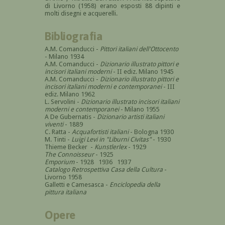
di Livorno (1958) erano esposti 88 dipinti e
molti disegni e acquerelli.
Bibliografia
A.M. Comanducci -
Pittori italiani dell'Ottocento
- Milano 1934
A.M. Comanducci -
Dizionario illustrato pittori e
incisori italiani moderni
- II ediz. Milano 1945
A.M. Comanducci -
Dizionario illustrato pittori e
incisori italiani moderni e contemporanei
- III
ediz. Milano 1962
L. Servolini -
Dizionario illustrato incisori italiani
moderni e contemporanei
- Milano 1955
A De Gubernatis -
Dizionario artisti italiani
viventi
- 1889
C. Ratta -
Acquafortisti italiani
- Bologna 1930
M. Tinti -
Luigi Levi in "Liburni Civitas"
- 1930
Thieme Becker -
Kunstlerlex
- 1929
The Connoisseur
- 1925
Emporium
- 1928 1936 1937
Catalogo Retrospettiva Casa della Cultura
-
Livorno 1958
Galletti e Camesasca -
Enciclopedia della
pittura italiana
Opere