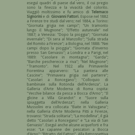
eseguì quadri di paese dal vero, il cui pregio
sono la finezza e la vivacità del colorito.
Viaggiò moltissimo e fu amico di
Telemaco
Signorini
e di
Giovanni Fattori
. Espose nel 1882
a Firenze tre studi dal vero; nel 1884, a Torino:
"Giornata grigia nei campi"; "Un tramonto
lungo iI Mugnone"; "Effetto autunnale" nel
1887; a Venezia: "Dopo la pioggia"; "Giornata
invernale"; "Di sera al Manzollo"; "Sulla strada
del Romito a Firenze"; a Bologna, nel 1888: "Nei
campi dopo la pioggia"; "Giornata d'inverno
presso San Gervasio"; a Londra e a Parigi, nel
1889: "Casolare in montagna"; "Garda";
"Barche pescherecce a riva"; "Nel Mugnone";
"Tramonto". Nel 1922 alla Primaverile
Fiorentina apparvero: "La pantera alle
Cascine"; "Primavera grigia nel parterre";
"Casolari a Roncegano"; "Colloquio di
bambinaie sulla Rotonda dell'Ardenza". La
Galleria d'Arte Moderna di Roma ospita:
"Vecchie bilance da pesca a Bocca d'Arno"; "Il
glicine a Villa Girandot" e "Suore sulla
spiaggetta dell'Ardenza"; nella Galleria
Mussolini era collocata "Baite in Valsugana";
nella Galleria d'Arte Moderna Pitti a Firenze,
trovansi: "Strada solitaria"; "La modellina", il già
detto "Casolari a Roncegano" e "La via di San
Gervasio". Eseguì anche alcune acqueforti e fra
esse: "Le capanne dei pescatori a Bocca
d'Arno"; "Ritratto del Fattori". Alla Retrospettiva