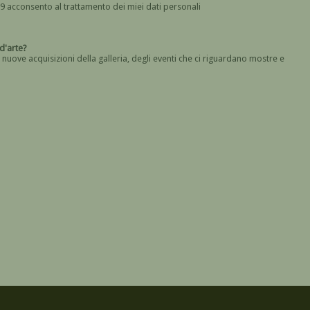
In base all' art. 13 del Regolamento UE n. 2016/679 acconsento al trattamento dei miei dati personali
Devi dare il consenso
a galleria d'arte?
 nuove acquisizioni della galleria, degli eventi che ci riguardano mostre e
Devi confermare di essere umano