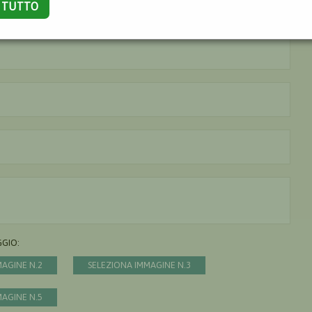
A TUTTO
La città è obbligatoria
L'indirizzo mail non è valido
Il messaggio è obbligatorio
GGIO:
MAGINE N.2
SELEZIONA IMMAGINE N.3
MAGINE N.5