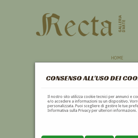
GALLERIA
D'ARTE
HOME
CONSENSO ALL'USO DEI COO
HAI CERCATO INFORMAZI
Il nostro sito utilizza cookie tecnici per annunci e 
VUOI
VENDERE
UN'OPERA DI
LUIGI CORSI
?
e/o accedere a informazioni su un dispositivo. Vorre
personalizzata. Puoi scegliere di gestire le tue pref
VUOI
COMPRARE
UN'OPERA DI
LUIGI CORSI
Informativa sulla Privacy per ulteriori informazioni.
utilizza l'apposito modulo di contatto qui sot