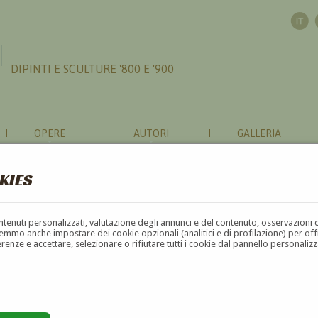
DIPINTI E SCULTURE '800 E '900
OPERE
AUTORI
GALLERIA
KIES
ONI RIGUARDO A 'LUIGI CORSI'
contenuti personalizzati, valutazione degli annunci e del contenuto, osservazioni 
mmo anche impostare dei cookie opzionali (analitici e di profilazione) per offrir
erenze e accettare, selezionare o rifiutare tutti i cookie dal pannello personali
?
to
Il nome è obbligatorio